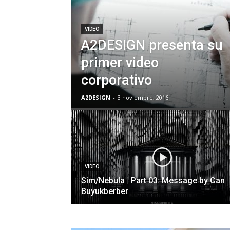
VIDEO
A2DESIGN presenta su
primer video
corporativo
A2DESIGN
-
3 noviembre, 2016
VIDEO
Sim/Nebula | Part 03: Message by Can
Buyukberber