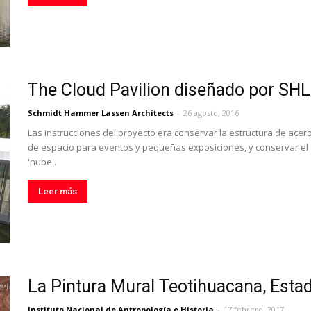
The Cloud Pavilion diseñado por SHL
Schmidt Hammer Lassen Architects
-
26 agosto, 2016
Las instrucciones del proyecto era conservar la estructura de acero
de espacio para eventos y pequeñas exposiciones, y conservar el c
'nube'.
Leer más
La Pintura Mural Teotihuacana, Esta
Instituto Nacional de Antropología e Historia
-
17 febrero, 2017