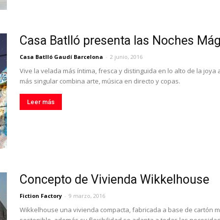
Casa Batlló presenta las Noches Má
Casa Batlló Gaudí Barcelona
-
2 junio, 2016
Vive la velada más íntima, fresca y distinguida en lo alto de la joy
más singular combina arte, música en directo y copas.
Leer más
Concepto de Vivienda Wikkelhouse
Fiction Factory
-
9 marzo, 2016
Wikkelhouse una vivienda compacta, fabricada a base de cartón 