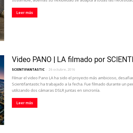
sostenible, además su flexibilidad se adapta a todas las necesida
Leer más
Video PANO | LA filmado por SCIEN
SCIENTIFANTASTIC
-
26 octubre, 2016
Filmar el video Pano LA ha sido el proyecto más ambicioso, desafia
Scientifantastic ha trabajado a la fecha. Fue filmado durante un
utilizando dos cámaras DSLR juntas en sincronía.
Leer más