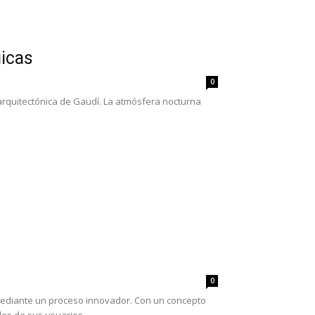
gicas
0
a arquitectónica de Gaudí. La atmósfera nocturna
0
mediante un proceso innovador. Con un concepto