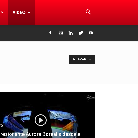
VIDEO
AL AZAR
EO
resionante Aurora Borealis desde el