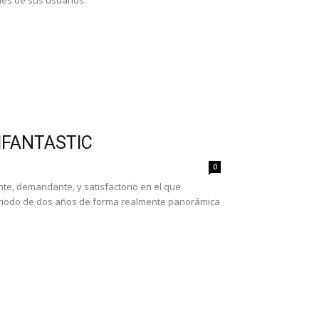
des de sus usuarios.
TIFANTASTIC
0
nte, demandante, y satisfactorio en el que
 periodo de dos años de forma realmente panorámica