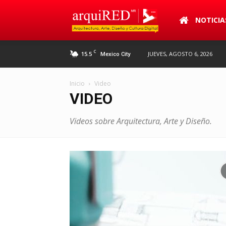
arquiRED
NOTICIA
C
15.5
JUEVES, AGOSTO 6, 2026
Mexico City
Inicio
Video
VIDEO
Videos sobre Arquitectura, Arte y Diseño.