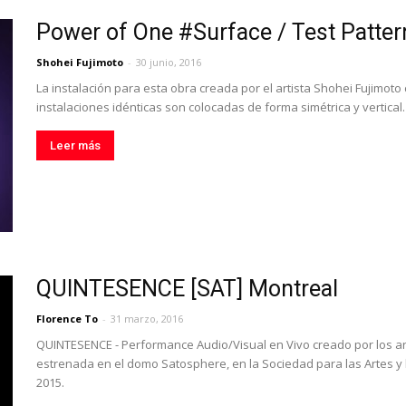
Power of One #Surface / Test Patter
Shohei Fujimoto
-
30 junio, 2016
La instalación para esta obra creada por el artista Shohei Fujimoto
instalaciones idénticas son colocadas de forma simétrica y vertical.
Leer más
QUINTESENCE [SAT] Montreal
Florence To
-
31 marzo, 2016
QUINTESENCE - Performance Audio/Visual en Vivo creado por los ar
estrenada en el domo Satosphere, en la Sociedad para las Artes y
2015.