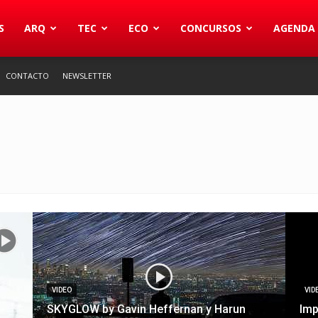
S
ARQ
TEC
ECO
CONCURSOS
AGENDA
CONTACTO
NEWSLETTER
VIDEO
VID
SKYGLOW by Gavin Heffernan y Harun
Imp