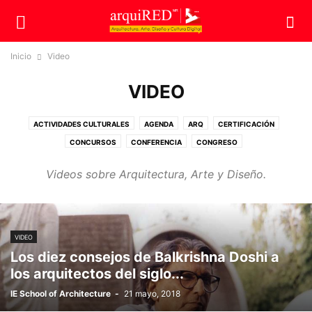
Inicio
Video
VIDEO
ACTIVIDADES CULTURALES
AGENDA
ARQ
CERTIFICACIÓN
CONCURSOS
CONFERENCIA
CONGRESO
CONSTRUCCIONES SUSTENTABLES
CURSOS
DIPLOMADO
Videos sobre Arquitectura, Arte y Diseño.
DISEÑO SUSTENTABLE
ECO
EDUCACIÓN
EMPRESAS
ESTILO
EXPOSICIÓN
HOMENAJE
INFRAURBANA
MAESTRÍA
NEGOCIOS
NOVEDADES
OPINIÓN
PATRIMONIO
PREMIOS
PUBLICACIONES
RECONOCIMIENTO
RESTAURACIÓN
SIN CATEGORÍA
TEC
VIDEO
VIDEO
Los diez consejos de Balkrishna Doshi a
los arquitectos del siglo...
IE School of Architecture
-
21 mayo, 2018