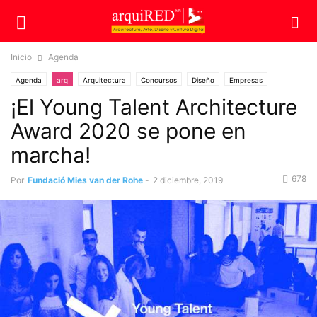
Inicio
Agenda
Agenda
arq
Arquitectura
Concursos
Diseño
Empresas
¡El Young Talent Architecture
Premios
Award 2020 se pone en
marcha!
678
Por
Fundació Mies van der Rohe
-
2 diciembre, 2019