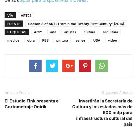
de sus
apps para dispositivos móviles
.
VÍA
ART21
FUENTE
Season 8 of ART21 "Art in the Twenty-First Century" (2016)
ETIQUETAS
Art21
arte
artistas
cultura
escultura
medios
obra
PBS
pintura
series
USA
video
Artículo Previo
Siguiente Artículo
El Estudio Fink presenta el
Invertirán la Secretaría de
Cortometraje Onirik
Cultura y los estados más de
600 mdp para
infraestructura cultural del
país