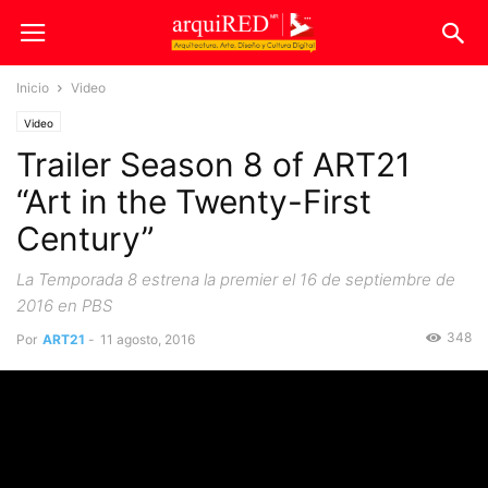
Inicio
Video
Video
Trailer Season 8 of ART21
“Art in the Twenty-First
Century”
La Temporada 8 estrena la premier el 16 de septiembre de
2016 en PBS
348
Por
ART21
-
11 agosto, 2016