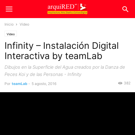
Inicio
Video
Video
Infinity – Instalación Digital
Interactiva by teamLab
Dibujos en la Superficie del Agua creados por la Danza de
Peces Koi y de las Personas - Infinity
382
Por
teamLab
-
5 agosto, 2016