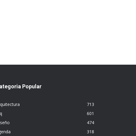
ategoria Popular
quitectura
713
q
601
iseño
474
genda
318