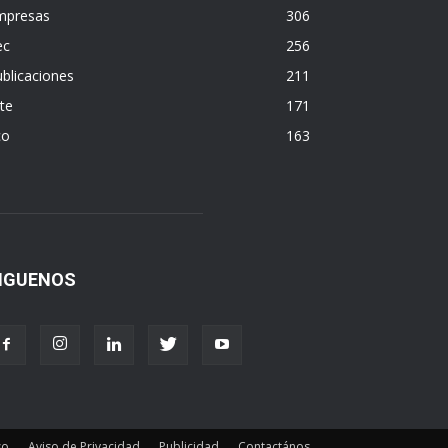
mpresas
306
ec
256
blicaciones
211
te
171
co
163
IGUENOS
so
Aviso de Privacidad
Publicidad
Contactános