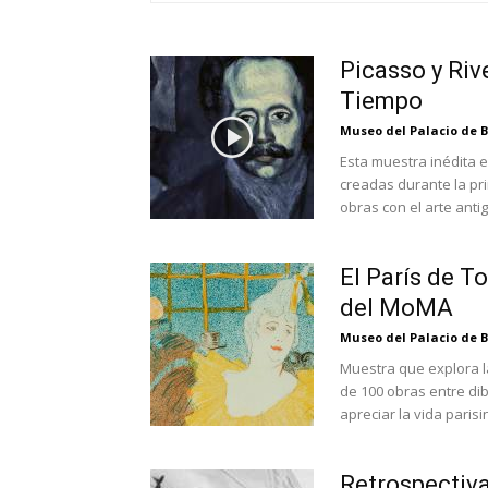
Picasso y Riv
Tiempo
Museo del Palacio de B
Esta muestra inédita e
creadas durante la pri
obras con el arte ant
El París de T
del MoMA
Museo del Palacio de B
Muestra que explora l
de 100 obras entre dib
apreciar la vida parisi
Retrospectiv