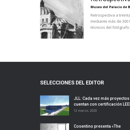
Museo del Palacio de B
Retrospectiva a treint
mediante más de 300 fo
técnicos del fotógrafo.
SELECCIONES DEL EDITOR
JLL: Cada vez más proyectos
cuentan con certificación LE
12 marzo, 2020
Cosentino presenta «The