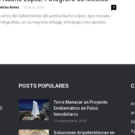
ellas Artes
-
13 abril, 2016
0
a años del fallecimiento del artista Nacho López, que rescata
tografías, en su mayoría vintage, el trabajo y los aportes
POSTS POPULARES
C
Torre Manacar un Proyecto
Ar
ED
Emblemático de Pulso
ar
Inmobiliario
21 septiembre, 2016
D
A
Soluciones Arquitectónicas en