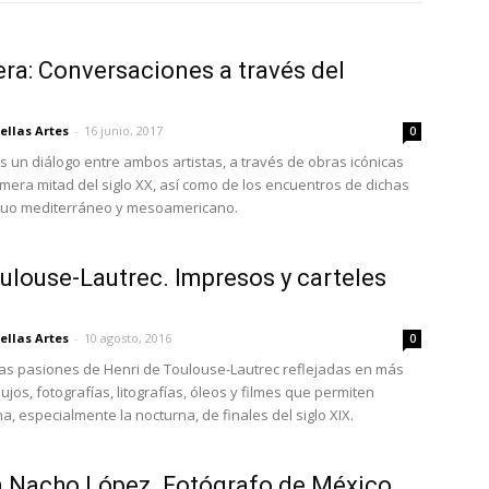
era: Conversaciones a través del
ellas Artes
-
16 junio, 2017
0
s un diálogo entre ambos artistas, a través de obras icónicas
mera mitad del siglo XX, así como de los encuentros de dichas
iguo mediterráneo y mesoamericano.
oulouse-Lautrec. Impresos y carteles
ellas Artes
-
10 agosto, 2016
0
as pasiones de Henri de Toulouse-Lautrec reflejadas en más
ujos, fotografías, litografías, óleos y filmes que permiten
na, especialmente la nocturna, de finales del siglo XIX.
a Nacho López. Fotógrafo de México