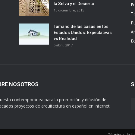
la Selva y el Desierto
E
15 diciembre, 2015
T
Pu
Tamaño de las casas en los
Ar
Estados Unidos: Expectativas
vs Realidad
E
5 abril, 2017
BRE NOSOTROS
S
uesta contemporánea para la promoción y difusión de
acados proyectos de arquitectura en español en internet.
Términos de U