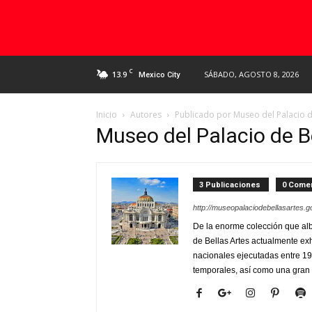
C
13.9
SÁBADO, AGOSTO 8, 2026
Mexico City
Inicio
Autores
Publicado por Museo del Palacio d
Museo del Palacio de B
3 Publicaciones
0 Comen
http://museopalaciodebellasartes.
De la enorme colección que alb
de Bellas Artes actualmente ex
nacionales ejecutadas entre 1
temporales, así como una gran 