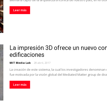
alemana captó de la arquitectura icónica de nuestro país, en el oto
Leer más
La impresión 3D ofrece un nuevo con
edificaciones
MIT Media Lab
-
28 abril, 2017
La creación de este sistema, la cual los investigadores denominan 
fue motivada por la visión global del Mediated Matter group de dise
Leer más