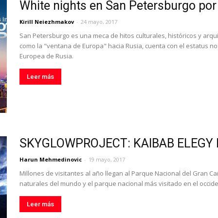
White nights en San Petersburgo por
Kirill Neiezhmakov
-
24 mayo, 2017
San Petersburgo es una meca de hitos culturales, históricos y arqui
como la "ventana de Europa" hacia Rusia, cuenta con el estatus no of
Europea de Rusia.
Leer más
SKYGLOWPROJECT: KAIBAB ELEGY b
Harun Mehmedinovic
-
19 mayo, 2017
Millones de visitantes al año llegan al Parque Nacional del Gran Ca
naturales del mundo y el parque nacional más visitado en el occid
Leer más