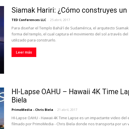
Siamak Hariri: ¿Cómo construyes un
TED Conferences LLC
-
25 abril, 2017
Para diseñar el Templo Bahá'í de Sudamérica, el arquitecto Siamak 
forma del templo, el cual captura el movimiento del sol a través del dí
utilizado para construirlo.
Leer más
HI-Lapse OAHU – Hawaii 4K Time La
Biela
PrimoMedia - Chris Biela
-
21 abril, 2017
HI-Lapse OAHU - Hawaii 4K Time Lapse es un impactante video del 
filmado por PrimoMedia - Chris Biela donde nos transporta por un v