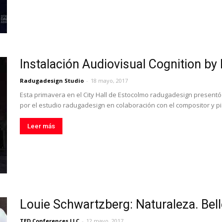
Instalación Audiovisual Cognition b
Radugadesign Studio
-
18 mayo, 2017
Esta primavera en el City Hall de Estocolmo radugadesign presentó 
por el estudio radugadesign en colaboración con el compositor y pi
Leer más
Louie Schwartzberg: Naturaleza. Bell
TED Conferences LLC
-
12 mayo, 2017