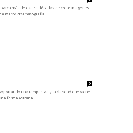
a abarca más de cuatro décadas de crear imágenes
y de macro cinematografía.
0
es soportando una tempestad y la claridad que viene
una forma extraña.