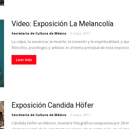
Video: Exposición La Melancolía
Secretaría de Cultura de México
-
5 mayo, 2017
La culpa, la ausencia, la muerte, la creación y la espiritualidad, y q
filósofos, psicólogos y artistas es el tema principal de esta expos
Leer más
Exposición Candida Höfer
Secretaría de Cultura de México
-
3 mayo, 2017
Cándida Höfer en México, muestra fotográfica compuesta por 38 imá