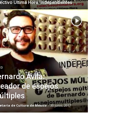
ectivo Última Hora: Independientes
EO
rnardo Ávila:
eador de espejos
ltiples
etaría de Cultura de México
-
30 junio, 2017