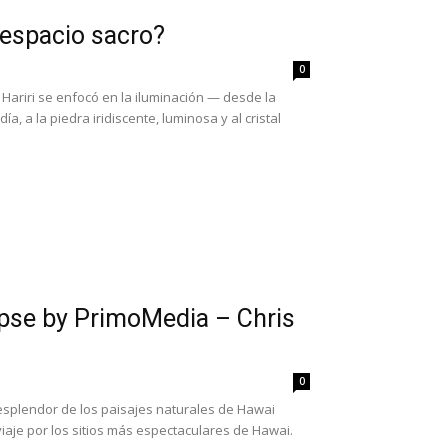
 espacio sacro?
0
Hariri se enfocó en la iluminación — desde la
a, a la piedra iridiscente, luminosa y al cristal
pse by PrimoMedia – Chris
0
esplendor de los paisajes naturales de Hawai
iaje por los sitios más espectaculares de Hawai.