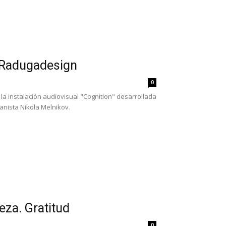
y Radugadesign
0
la instalación audiovisual "Cognition" desarrollada
anista Nikola Melnikov.
eza. Gratitud
0