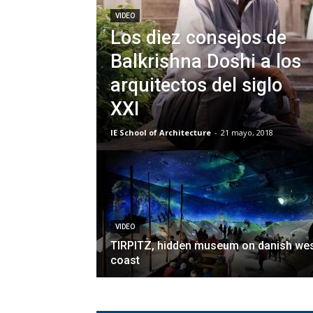
VIDEO
Los diez consejos de
Balkrishna Doshi a los
arquitectos del siglo
XXI
IE School of Architecture
-
21 mayo, 2018
VIDEO
TIRPITZ, hidden museum on danish we
coast