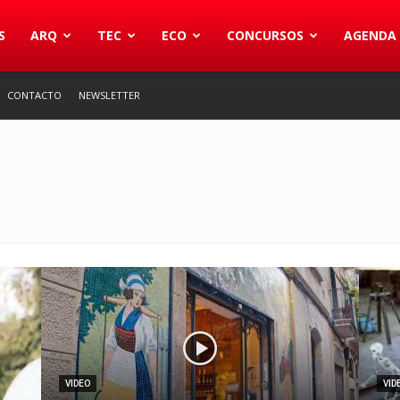
S
ARQ
TEC
ECO
CONCURSOS
AGENDA
CONTACTO
NEWSLETTER
VIDEO
VID