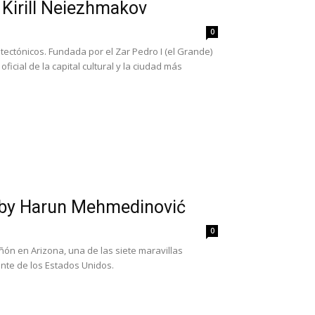
 Kirill Neiezhmakov
0
tectónicos. Fundada por el Zar Pedro I (el Grande)
icial de la capital cultural y la ciudad más
y Harun Mehmedinović
0
ñón en Arizona, una de las siete maravillas
ente de los Estados Unidos.