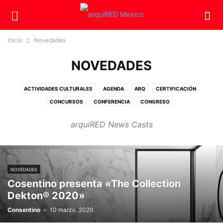
Inicio
Novedades
NOVEDADES
ACTIVIDADES CULTURALES
AGENDA
ARQ
CERTIFICACIÓN
CONCURSOS
CONFERENCIA
CONGRESO
CONSTRUCCIONES SUSTENTABLES
CURSOS
DIPLOMADO
arquiRED News Casts
DISEÑO SUSTENTABLE
ECO
EDUCACIÓN
EMPRESAS
ESTILO
EXPOSICIÓN
HOMENAJE
INFRAURBANA
MAESTRÍA
NEGOCIOS
NOVEDADES
OPINIÓN
PATRIMONIO
PREMIOS
PUBLICACIONES
RECONOCIMIENTO
RESTAURACIÓN
SIN CATEGORÍA
TEC
VIDEO
NOVEDADES
Cosentino presenta «The Collection
Dekton® 2020»
Consentino
-
10 marzo, 2020