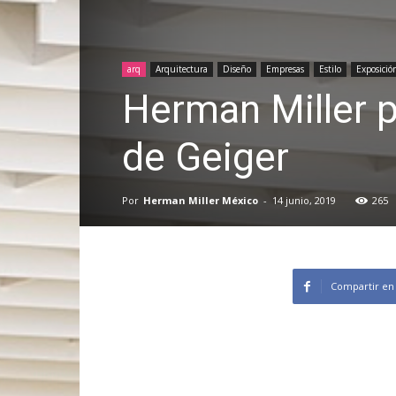
arq
Arquitectura
Diseño
Empresas
Estilo
Exposició
Herman Miller p
de Geiger
Por
Herman Miller México
-
14 junio, 2019
265
Compartir en