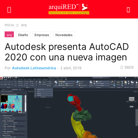
Inicio
arq
arq
Diseño
Empresas
Novedades
Autodesk presenta AutoCAD
2020 con una nueva imagen
5609
Por
Autodesk Latinoamérica
-
2 abril, 2019