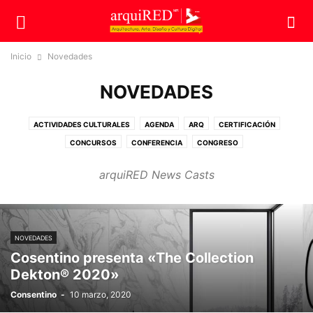
Inicio
Novedades
NOVEDADES
ACTIVIDADES CULTURALES
AGENDA
ARQ
CERTIFICACIÓN
CONCURSOS
CONFERENCIA
CONGRESO
CONSTRUCCIONES SUSTENTABLES
CURSOS
DIPLOMADO
arquiRED News Casts
DISEÑO SUSTENTABLE
ECO
EDUCACIÓN
EMPRESAS
ESTILO
EXPOSICIÓN
HOMENAJE
INFRAURBANA
MAESTRÍA
NEGOCIOS
NOVEDADES
OPINIÓN
PATRIMONIO
PREMIOS
PUBLICACIONES
RECONOCIMIENTO
RESTAURACIÓN
SIN CATEGORÍA
TEC
VIDEO
NOVEDADES
Cosentino presenta «The Collection
Dekton® 2020»
Consentino
-
10 marzo, 2020