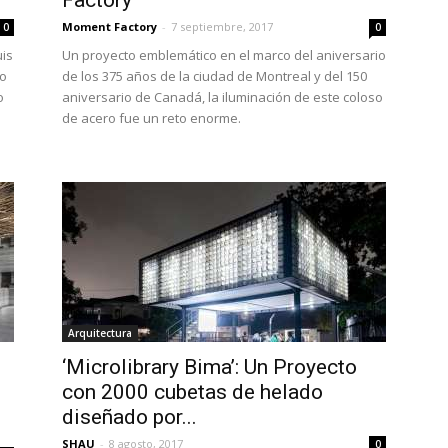
Factory
Moment Factory
-
7 septiembre, 2017
0
0
uis
Un proyecto emblemático en el marco del aniversario
to
de los 375 años de la ciudad de Montreal y del 150
o
aniversario de Canadá, la iluminación de este coloso
de acero fue un reto enorme.
Arquitectura
‘Microlibrary Bima’: Un Proyecto
con 2000 cubetas de helado
diseñado por...
SHAU
-
8 agosto, 2017
0