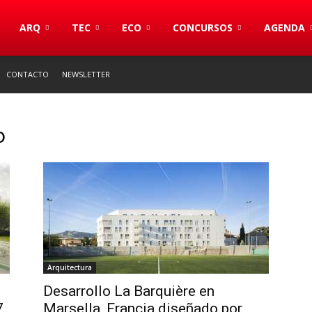
S
ARQ
TEC
ECO
CONCURSOS
AGENDA
CONTACTO
NEWSLETTER
o
Arquitectura
Desarrollo La Barquière en
7
Marsella, Francia diseñado por