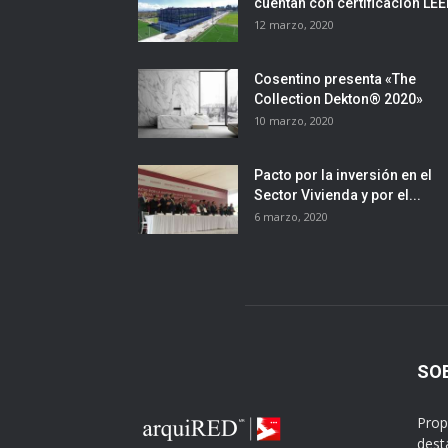
cuentan con certificación LE
12 marzo, 2020
Cosentino presenta «The
Collection Dekton® 2020»
10 marzo, 2020
Pacto por la inversión en el
Sector Vivienda y por el...
6 marzo, 2020
SO
Prop
dest