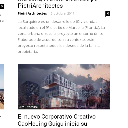
PietriArchitectes
0
Pietri Architectes
-
3 octubre, 2017
0
e
ura
La Barquière es un desarrollo de 62 viviendas
localizado en el 9° distrito de Marsella (Francia). La
zona urbana ofrece al proyecto un entorno único.
Elaborado de acuerdo con su contexto, este
proyecto respeta todos los deseos de la familia
propietaria.
Arquitectura
e
El nuevo Corporativo Creativo
CaoHeJing Guigu inicia su