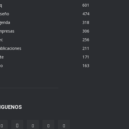
q
601
iseño
474
genda
318
mpresas
306
ec
256
blicaciones
211
te
171
co
163
IGUENOS