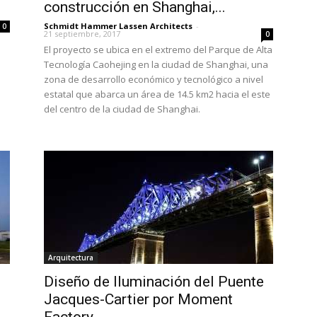
construcción en Shanghai,...
Schmidt Hammer Lassen Architects
-
0
21 septiembre, 2017
0
El proyecto se ubica en el extremo del Parque de Alta
Tecnología Caohejing en la ciudad de Shanghai, una
zona de desarrollo económico y tecnológico a nivel
estatal que abarca un área de 14.5 km2 hacia el este
del centro de la ciudad de Shanghai.
Arquitectura
Diseño de Iluminación del Puente
Jacques-Cartier por Moment