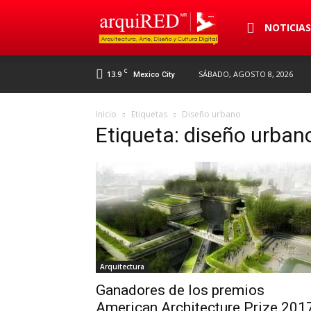
arquiRED
NOTICIA
C
13.9
SÁBADO, AGOSTO 8, 2026
Mexico City
Inicio
Etiquetas
Diseño urbano
Etiqueta: diseño urban
Arquitectura
Ganadores de los premios
American Architecture Prize 201