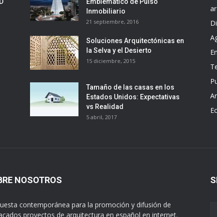
ED
Emblemático de Pulso
ar
Inmobiliario
21 septiembre, 2016
D
A
Soluciones Arquitectónicas en
la Selva y el Desierto
E
15 diciembre, 2015
T
Pu
Tamaño de las casas en los
Ar
Estados Unidos: Expectativas
vs Realidad
E
5 abril, 2017
BRE NOSOTROS
S
uesta contemporánea para la promoción y difusión de
acados proyectos de arquitectura en español en internet.