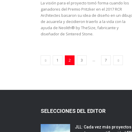
La visión para el proyecto tomó forma cuando los
ganadores del Premio Pritzker en el 2017 RCR
Architectes basaron su idea de diseño en un dibuj
de acuarela y decidieron traerlo a la vida con la
ayuda de Neolith® by TheSize, fabricante y
diseñador de Sintered Stone.
...
1
2
3
7
SELECCIONES DEL EDITOR
JLL: Cada vez más proyectos