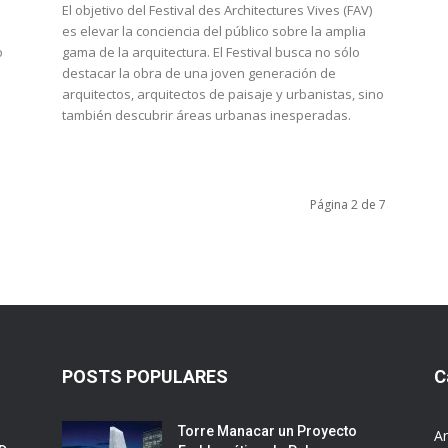
El objetivo del Festival des Architectures Vives (FAV)
es elevar la conciencia del público sobre la amplia
o
gama de la arquitectura. El Festival busca no sólo
destacar la obra de una joven generación de
arquitectos, arquitectos de paisaje y urbanistas, sino
también descubrir áreas urbanas inesperadas.
Página 2 de 7
POSTS POPULARES
C
Torre Manacar un Proyecto
Ar