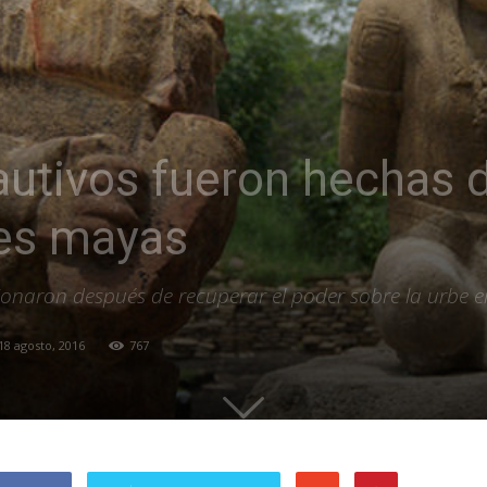
autivos fueron hechas d
bes mayas
isionaron después de recuperar el poder sobre la urbe e
18 agosto, 2016
767