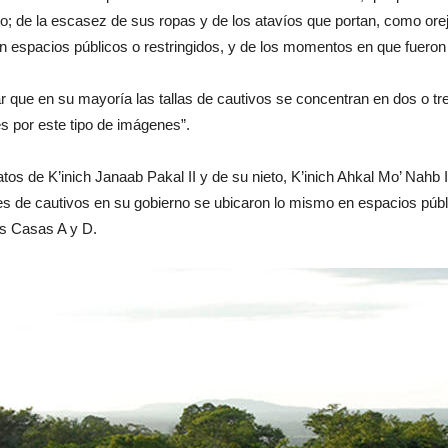
to; de la escasez de sus ropas y de los atavíos que portan, como oreje
en espacios públicos o restringidos, y de los momentos en que fueron
ar que en su mayoría las tallas de cautivos se concentran en dos o tr
s por este tipo de imágenes”.
s de K’inich Janaab Pakal II y de su nieto, K’inich Ahkal Mo’ Nahb II
nes de cautivos en su gobierno se ubicaron lo mismo en espacios púb
las Casas A y D.