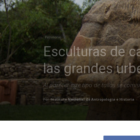
Patrimonio
Esculturas de c
las grandes ur
Al parecer este tipo de tallas se com
Por
Instituto Nacional de Antropología e Historia
-