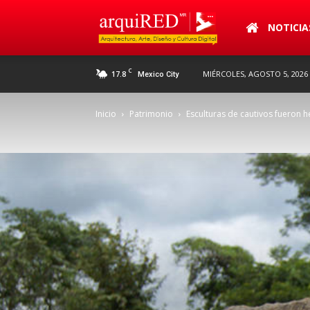
arquiRED
NOTICIA
C
17.8
MIÉRCOLES, AGOSTO 5, 2026
Mexico City
Inicio
Patrimonio
Esculturas de cautivos fueron 