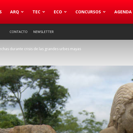
S
ARQ
TEC
ECO
CONCURSOS
AGENDA
CONTACTO
NEWSLETTER
hechas durante crisis de las grandes urbes mayas