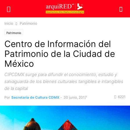
Inicio
Patrimonio
Patrimonio
Centro de Información del
Patrimonio de la Ciudad de
México
CIPCDMX surge para difundir el conocimiento, estudio y
salvaguarda de los bienes culturales tangibles e intangibles
de la capital
6221
Por
Secretaría de Cultura CDMX
-
30 junio, 2017