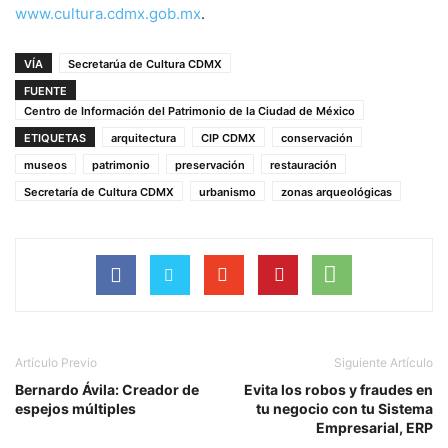
www.cultura.cdmx.gob.mx
.
VÍA
Secretarúa de Cultura CDMX
FUENTE
Centro de Información del Patrimonio de la Ciudad de México
ETIQUETAS
arquitectura
CIP CDMX
conservación
museos
patrimonio
preservación
restauración
Secretaría de Cultura CDMX
urbanismo
zonas arqueológicas
Artículo Previo
Siguiente Artículo
Bernardo Ávila: Creador de
Evita los robos y fraudes en
espejos múltiples
tu negocio con tu Sistema
Empresarial, ERP