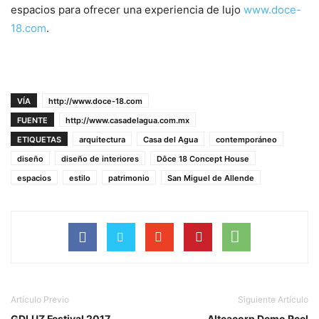
espacios para ofrecer una experiencia de lujo
www.doce-
18.com
.
VÍA
http://www.doce-18.com
FUENTE
http://www.casadelagua.com.mx
ETIQUETAS
arquitectura
Casa del Agua
contemporáneo
diseño
diseño de interiores
Dôce 18 Concept House
espacios
estilo
patrimonio
San Miguel de Allende
Artículo Previo
Siguiente Artículo
GDLUZ Festival 2017
Alteacorp Demo Reel