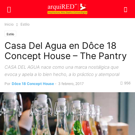
Inicio
Estilo
Estilo
Casa Del Agua en Dôce 18
Concept House – The Pantry
CASA DEL AGUA nace como una marca nostálgica que
evoca y apela a lo bien hecho, a lo práctico y atemporal
956
Por
Dôce 18 Concept House
-
3 febrero, 2017