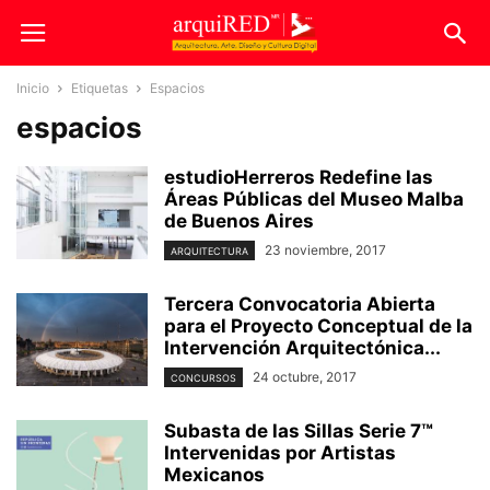
Inicio
Etiquetas
Espacios
espacios
estudioHerreros Redefine las
Áreas Públicas del Museo Malba
de Buenos Aires
23 noviembre, 2017
ARQUITECTURA
Tercera Convocatoria Abierta
para el Proyecto Conceptual de la
Intervención Arquitectónica...
24 octubre, 2017
CONCURSOS
Subasta de las Sillas Serie 7™
Intervenidas por Artistas
Mexicanos