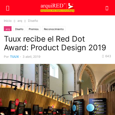
Inicio
arq
Diseño
arq
Diseño
Premios
Reconocimiento
Tuux recibe el Red Dot
Award: Product Design 2019
643
Por
TUUX
-
3 abril, 2019