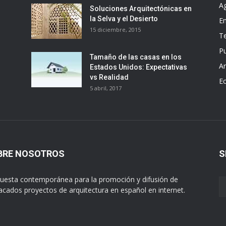
A
Soluciones Arquitectónicas en
la Selva y el Desierto
E
15 diciembre, 2015
T
Pu
Tamaño de las casas en los
Ar
Estados Unidos: Expectativas
vs Realidad
E
5 abril, 2017
BRE NOSOTROS
S
uesta contemporánea para la promoción y difusión de
acados proyectos de arquitectura en español en internet.