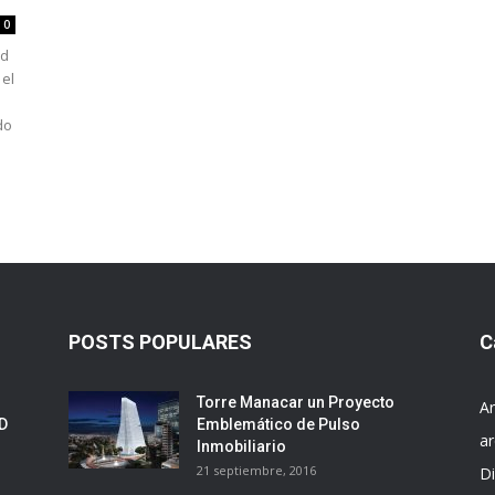
0
ed
 el
do
POSTS POPULARES
C
Torre Manacar un Proyecto
Ar
ED
Emblemático de Pulso
ar
Inmobiliario
21 septiembre, 2016
D