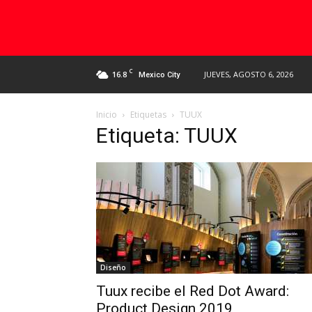
C
16.8
JUEVES, AGOSTO 6, 2026
Mexico City
Inicio
Etiquetas
TUUX
Etiqueta: TUUX
Diseño
Tuux recibe el Red Dot Award:
Product Design 2019