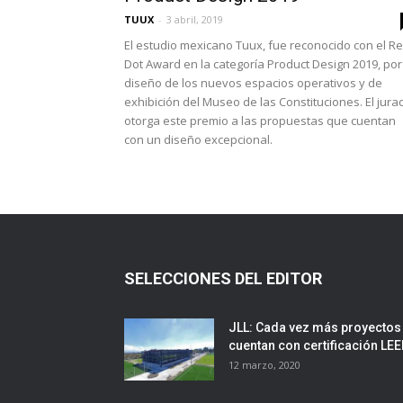
TUUX
-
3 abril, 2019
El estudio mexicano Tuux, fue reconocido con el R
Dot Award en la categoría Product Design 2019, por
diseño de los nuevos espacios operativos y de
exhibición del Museo de las Constituciones. El jura
otorga este premio a las propuestas que cuentan
con un diseño excepcional.
SELECCIONES DEL EDITOR
JLL: Cada vez más proyectos
cuentan con certificación LE
12 marzo, 2020