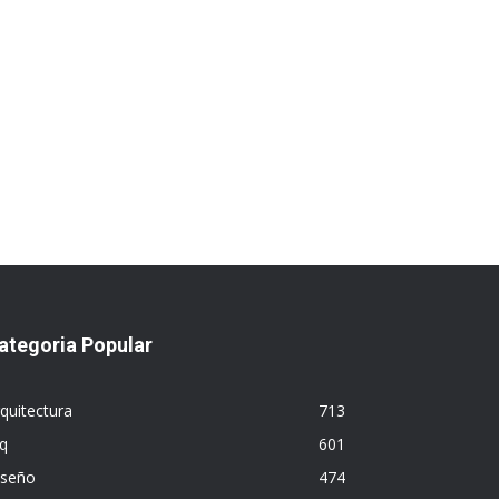
ategoria Popular
quitectura
713
q
601
iseño
474