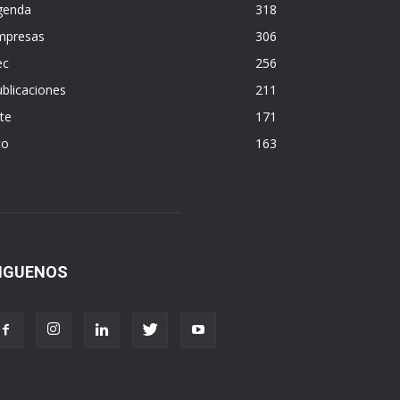
genda
318
mpresas
306
ec
256
blicaciones
211
te
171
co
163
IGUENOS