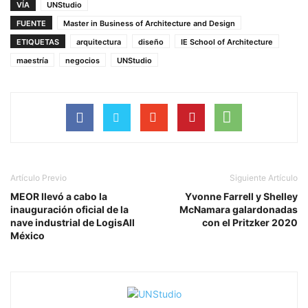
VÍA
UNStudio
FUENTE
Master in Business of Architecture and Design
ETIQUETAS
arquitectura
diseño
IE School of Architecture
maestría
negocios
UNStudio
Artículo Previo
Siguiente Artículo
MEOR llevó a cabo la
Yvonne Farrell y Shelley
inauguración oficial de la
McNamara galardonadas
nave industrial de LogisAll
con el Pritzker 2020
México