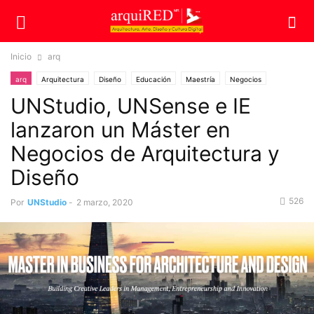
Inicio
arq
arq
Arquitectura
Diseño
Educación
Maestría
Negocios
UNStudio, UNSense e IE
lanzaron un Máster en
Negocios de Arquitectura y
Diseño
526
Por
UNStudio
-
2 marzo, 2020