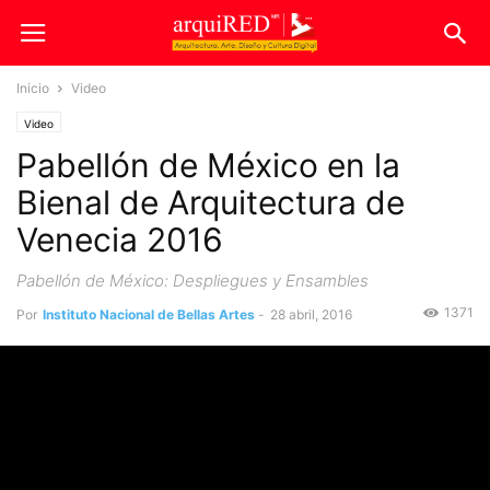
Inicio
Video
Video
Pabellón de México en la
Bienal de Arquitectura de
Venecia 2016
Pabellón de México: Despliegues y Ensambles
1371
Por
Instituto Nacional de Bellas Artes
-
28 abril, 2016