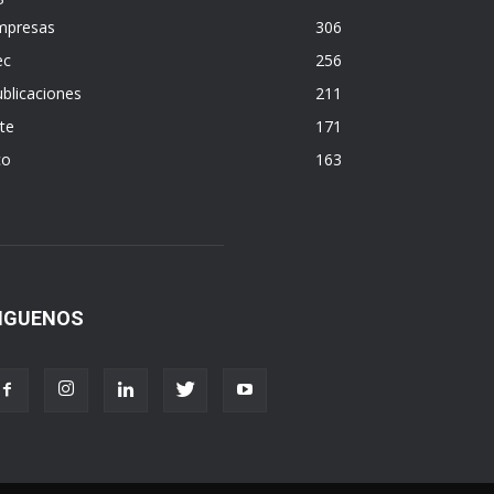
mpresas
306
ec
256
blicaciones
211
te
171
co
163
IGUENOS