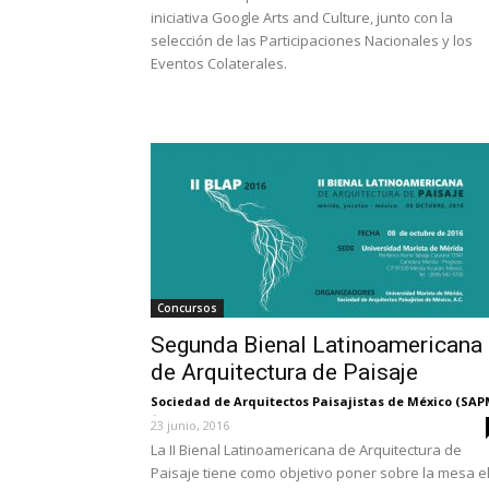
iniciativa Google Arts and Culture, junto con la
selección de las Participaciones Nacionales y los
Eventos Colaterales.
Concursos
Segunda Bienal Latinoamericana
de Arquitectura de Paisaje
Sociedad de Arquitectos Paisajistas de México (SAP
-
23 junio, 2016
La II Bienal Latinoamericana de Arquitectura de
Paisaje tiene como objetivo poner sobre la mesa e