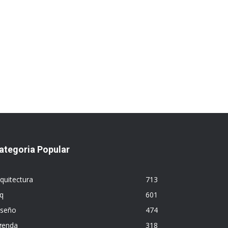
ategoria Popular
quitectura
713
q
601
iseño
474
genda
318