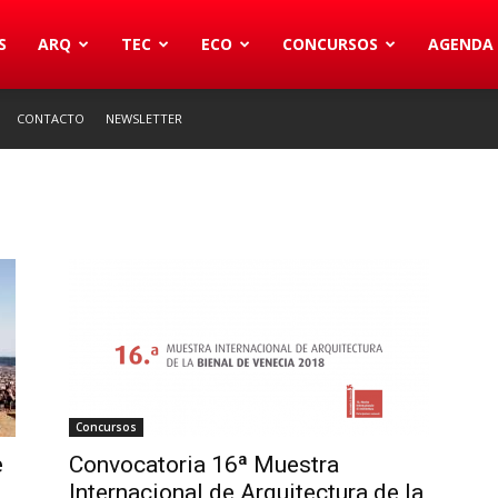
S
ARQ
TEC
ECO
CONCURSOS
AGENDA
CONTACTO
NEWSLETTER
Concursos
e
Convocatoria 16ª Muestra
Internacional de Arquitectura de la