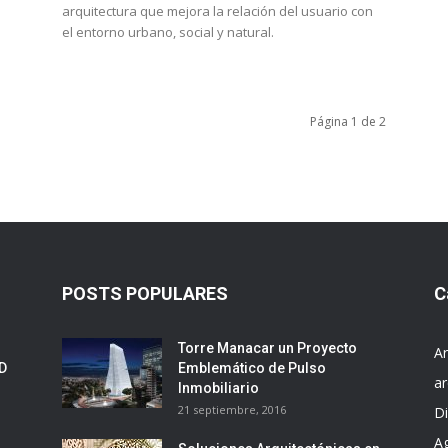
arquitectura que mejora la relación del usuario con
el entorno urbano, social y natural.
Página 1 de 2
POSTS POPULARES
C
Torre Manacar un Proyecto
Ar
ED
Emblemático de Pulso
ar
Inmobiliario
21 septiembre, 2016
D
A