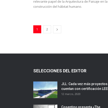
relevante papel de la Arquitectura de Paisaje en la
construcción del hábitat humano.
1
2
SELECCIONES DEL EDITOR
JLL: Cada vez más proyectos
cuentan con certificación LE
12 marzo, 2020
Cosentino presenta «The