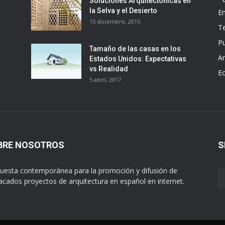
Soluciones Arquitectónicas en
la Selva y el Desierto
E
15 diciembre, 2015
T
Pu
Tamaño de las casas en los
Ar
Estados Unidos: Expectativas
vs Realidad
E
5 abril, 2017
BRE NOSOTROS
S
uesta contemporánea para la promoción y difusión de
acados proyectos de arquitectura en español en internet.