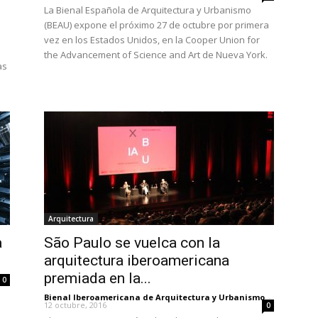
La Bienal Española de Arquitectura y Urbanismo
(BEAU) expone el próximo 27 de octubre por primera
vez en los Estados Unidos, en la Cooper Union for
a
the Advancement of Science and Art de Nueva York.
as
Arquitectura
a
São Paulo se vuelca con la
arquitectura iberoamericana
premiada en la...
0
Bienal Iberoamericana de Arquitectura y Urbanismo
-
12 octubre, 2016
0