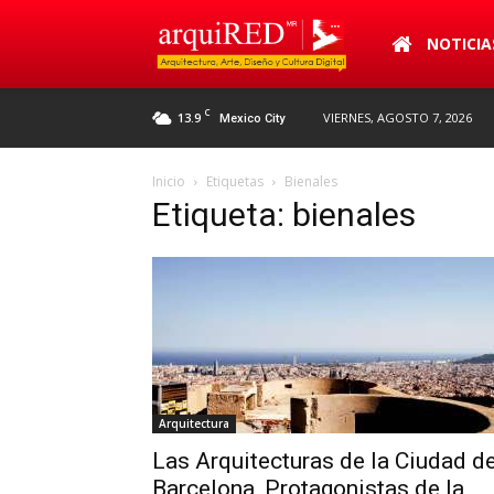
arquiRED
NOTICIA
C
13.9
VIERNES, AGOSTO 7, 2026
Mexico City
Inicio
Etiquetas
Bienales
Etiqueta: bienales
Arquitectura
Las Arquitecturas de la Ciudad d
Barcelona, Protagonistas de la