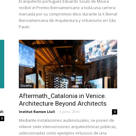
El arquitecto portugués Eduardo Souto de Moura
recibió el Premio Iberoamericano a toda una carrera
marcada por su compromiso ético durante la X Bienal
Iberoamericana de Arquitectura y Urbanismo en São
Paulo.
Diseño
Aftermath_Catalonia in Venice.
Architecture Beyond Architects
M)
Institut Ramon Llull
-
6 junio, 2016
0
0
Mediante instalaciones audiovisuales, se ponen de
relieve siete intervenciones arquitectónicas públicas,
l
seleccionadas como ejemplos virtuosos de una