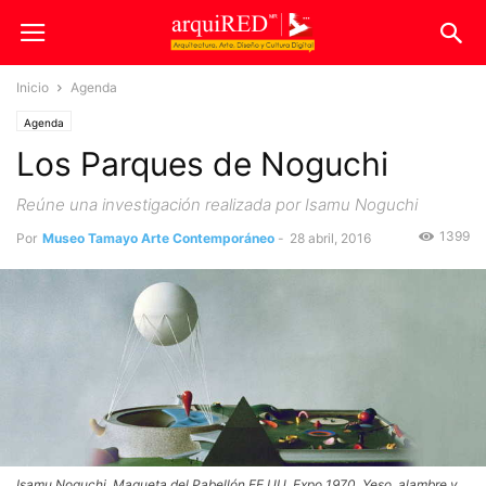
Inicio
Agenda
Agenda
Los Parques de Noguchi
Reúne una investigación realizada por Isamu Noguchi
1399
Por
Museo Tamayo Arte Contemporáneo
-
28 abril, 2016
Isamu Noguchi. Maqueta del Pabellón EE.UU. Expo 1970, Yeso, alambre y