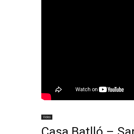
Video
Casa Batlló – Sa