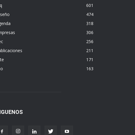
q
601
iseño
474
genda
318
mpresas
306
ec
256
blicaciones
211
te
171
co
163
IGUENOS