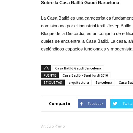
Sobre la Casa Batlló Gaudí Barcelona
La Casa Batlló es una característica fundament
comisionada por el industrial textíl Josep Bat
Bloque de la Discordia, es un conjunto de edif
cuales se encuentra la Casa Batlló. La casa, aho
espléndidos espacios funcionales y modernist
VÍA
Casa Batlló Gaudí Barcelona
FUENTE
Casa Batlló - Sant Jordi 2016
ETIQUETAS
arquitectura
Barcelona
Casa Bat
Compartir
Facebook
Twitte
Artículo Previo