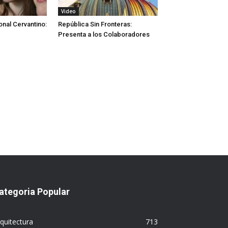
Video
onal Cervantino:
República Sin Fronteras:
Presenta a los Colaboradores
ategoria Popular
quitectura
713