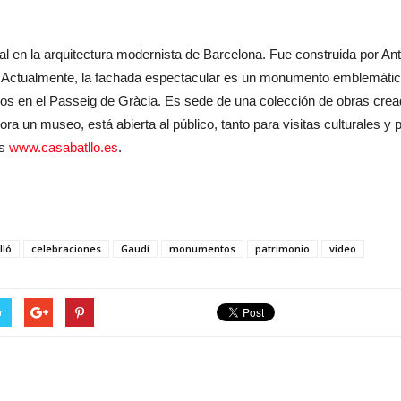
al en la arquitectura modernista de Barcelona. Fue construida por A
lló. Actualmente, la fachada espectacular es un monumento emblemátic
icios en el Passeig de Gràcia. Es sede de una colección de obras cre
ra un museo, está abierta al público, tanto para visitas culturales y
as
www.casabatllo.es
.
lló
celebraciones
Gaudí
monumentos
patrimonio
video
r