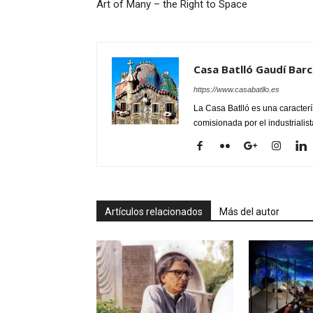
Art of Many – the Right to Space
Casa Batlló Gaudí Bar
https://www.casabatllo.es
La Casa Batlló es una caracterí
comisionada por el industrialist
Artículos relacionados
Más del autor