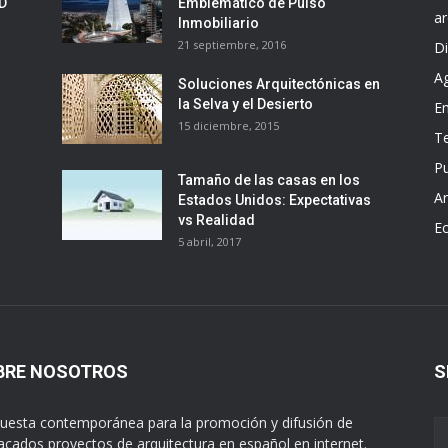
ED
Emblemático de Pulso
ar
Inmobiliario
21 septiembre, 2016
D
A
Soluciones Arquitectónicas en
la Selva y el Desierto
E
15 diciembre, 2015
T
Pu
Tamaño de las casas en los
Ar
Estados Unidos: Expectativas
vs Realidad
E
5 abril, 2017
BRE NOSOTROS
S
uesta contemporánea para la promoción y difusión de
acados proyectos de arquitectura en español en internet.