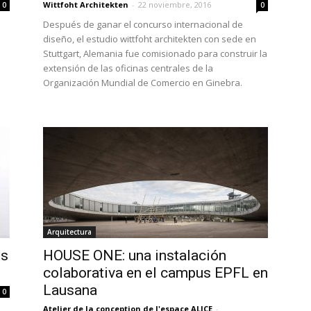
Wittfoht Architekten
-
22 noviembre, 2016
0
0
Después de ganar el concurso internacional de
diseño, el estudio wittfoht architekten con sede en
Stuttgart, Alemania fue comisionado para construir la
extensión de las oficinas centrales de la
Organización Mundial de Comercio en Ginebra.
Arquitectura
os
HOUSE ONE: una instalación
colaborativa en el campus EPFL en
Lausana
0
Atelier de la conception de l'espace ALICE
-