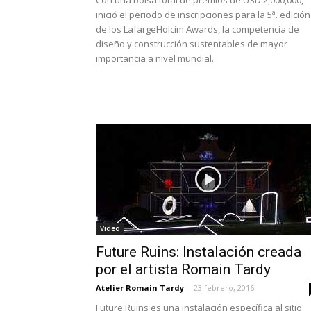
Con una bolsa total de premios de USD 2,000,000,
inició el periodo de inscripciones para la 5ª. edición
de los LafargeHolcim Awards, la competencia de
diseño y construcción sustentables de mayor
importancia a nivel mundial.
Video
Future Ruins: Instalación creada
por el artista Romain Tardy
Atelier Romain Tardy
-
23 febrero, 2016
Future Ruins es una instalación específica al sitio