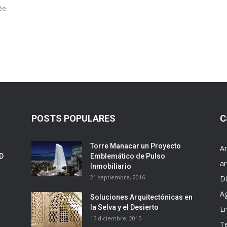
ée
POSTS POPULARES
C
Torre Manacar un Proyecto
Ar
ED
Emblemático de Pulso
ar
Inmobiliario
21 septiembre, 2016
D
A
Soluciones Arquitectónicas en
la Selva y el Desierto
E
15 diciembre, 2015
T