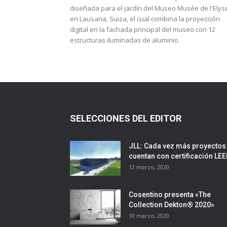
diseñada para el jardín del Museo Musée de l'Elys
en Lausana, Suiza, el cual combina la proyección
digital en la fachada principal del museo con 12
estructuras iluminadas de aluminio.
SELECCIONES DEL EDITOR
JLL: Cada vez más proyectos
cuentan con certificación LE
12 marzo, 2020
Cosentino presenta «The
Collection Dekton® 2020»
10 marzo, 2020