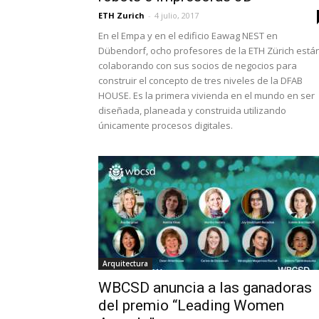
ETH Zurich
-
4 julio, 2017
En el Empa y en el edificio Eawag NEST en
Dübendorf, ocho profesores de la ETH Zürich está
colaborando con sus socios de negocios para
construir el concepto de tres niveles de la DFAB
HOUSE. Es la primera vivienda en el mundo en ser
diseñada, planeada y construida utilizando
únicamente procesos digitales.
Arquitectura
WBCSD anuncia a las ganadoras
del premio “Leading Women