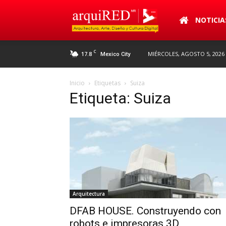
arquiRED
NOTICIA
C
17.8
MIÉRCOLES, AGOSTO 5, 2026
Mexico City
Inicio
Etiquetas
Suiza
Etiqueta: Suiza
Arquitectura
DFAB HOUSE. Construyendo con
robots e impresoras 3D