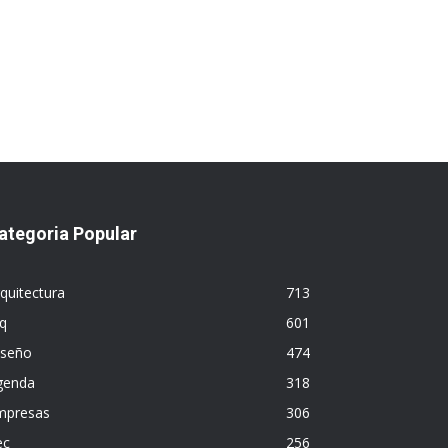
ategoria Popular
quitectura
713
q
601
iseño
474
genda
318
mpresas
306
ec
256