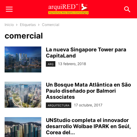
Inicio
Etiquetas
Comercial
comercial
La nueva Singapore Tower para
CapitaLand
13 febrero, 2018
ARQ
Un Bosque Mata Atlântica en São
Paulo diseñado por Balmori
Associates
17 octubre, 2017
ARQUITECTURA
UNStudio completa el innovador
desarrollo Wolbae IPARK en Seúl,
Corea del...