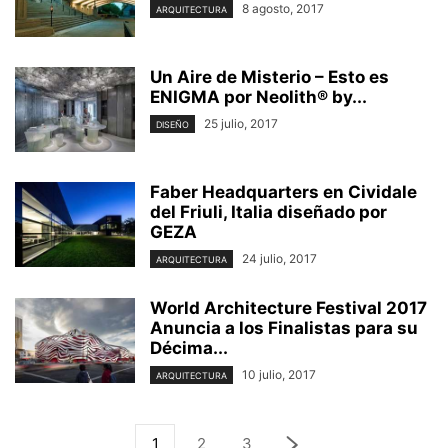
8 agosto, 2017
ARQUITECTURA
Un Aire de Misterio – Esto es
ENIGMA por Neolith® by...
25 julio, 2017
DISEÑO
Faber Headquarters en Cividale
del Friuli, Italia diseñado por
GEZA
24 julio, 2017
ARQUITECTURA
World Architecture Festival 2017
Anuncia a los Finalistas para su
Décima...
10 julio, 2017
ARQUITECTURA
1
2
3