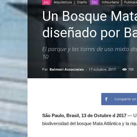
arq
Arquitectura
Diseño
Eco
Infraurbana
Publicac
Un Bosque Mata
diseñado por B
El parque y las torres de uso mixto dis
10
Por
Balmori Associates
-
17 octubre, 2017
759
Compartir en
São Paulo, Brasil, 13 de Octubre d 2017
— Un 
biodiversidad del bosque Mata Atlântica y la ri