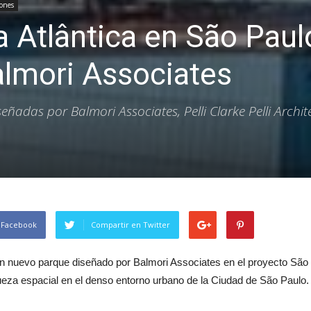
iones
 Atlântica en São Paul
almori Associates
eñadas por Balmori Associates, Pelli Clarke Pelli Archite
 Facebook
Compartir en Twitter
nuevo parque diseñado por Balmori Associates en el proyecto São 
queza espacial en el denso entorno urbano de la Ciudad de São Paulo.