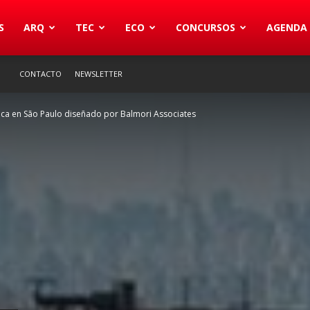
S
ARQ
TEC
ECO
CONCURSOS
AGENDA
CONTACTO
NEWSLETTER
ica en São Paulo diseñado por Balmori Associates