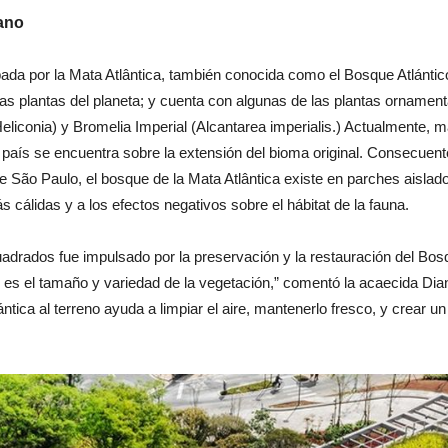
bano
upada por la Mata Atlântica, también conocida como el Bosque Atlánt
las plantas del planeta; y cuenta con algunas de las plantas orname
liconia) y Bromelia Imperial (Alcantarea imperialis.) Actualmente, má
el país se encuentra sobre la extensión del bioma original. Consecu
e São Paulo, el bosque de la Mata Atlântica existe en parches aisla
 cálidas y a los efectos negativos sobre el hábitat de la fauna.
adrados fue impulsado por la preservación y la restauración del Bosq
cto es el tamaño y variedad de la vegetación,” comentó la acaecida Di
ántica al terreno ayuda a limpiar el aire, mantenerlo fresco, y crear 