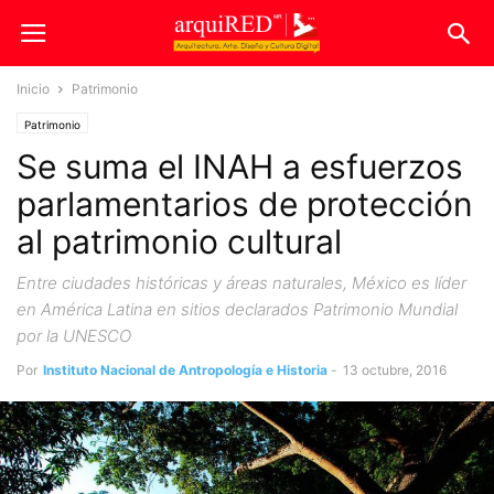
Inicio
Patrimonio
Patrimonio
Se suma el INAH a esfuerzos
parlamentarios de protección
al patrimonio cultural
Entre ciudades históricas y áreas naturales, México es líder
en América Latina en sitios declarados Patrimonio Mundial
por la UNESCO
Por
Instituto Nacional de Antropología e Historia
-
13 octubre, 2016
768