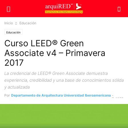
Inicio
Educación
Educación
Curso LEED® Green
Associate v4 – Primavera
2017
La credencial de LEED® Green Associate demuestra
experiencia, credibilidad y una base de conocimientos sólida
y actualizada
Por
Departamento de Arquitectura Universidad Iberoamericana
-
1370
26 enero, 2017