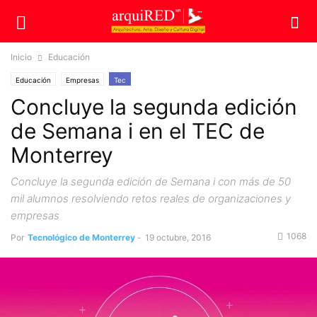
Inicio
Educación
Educación
Empresas
Tec
Concluye la segunda edición
de Semana i en el TEC de
Monterrey
Concluye la segunda edición de Semana i con más de 50
mil alumnos resolviendo retos reales de organizaciones y
empresas
1068
Por
Tecnológico de Monterrey
-
19 octubre, 2016