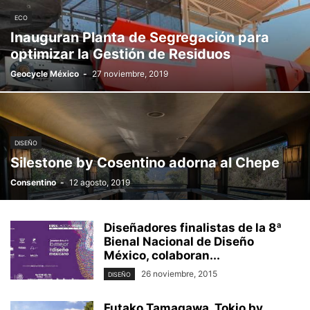
ECO
Inauguran Planta de Segregación para
optimizar la Gestión de Residuos
Geocycle México
-
27 noviembre, 2019
DISEÑO
Silestone by Cosentino adorna al Chepe
Consentino
-
12 agosto, 2019
Diseñadores finalistas de la 8ª
Bienal Nacional de Diseño
México, colaboran...
26 noviembre, 2015
DISEÑO
Futako Tamagawa, Tokio by