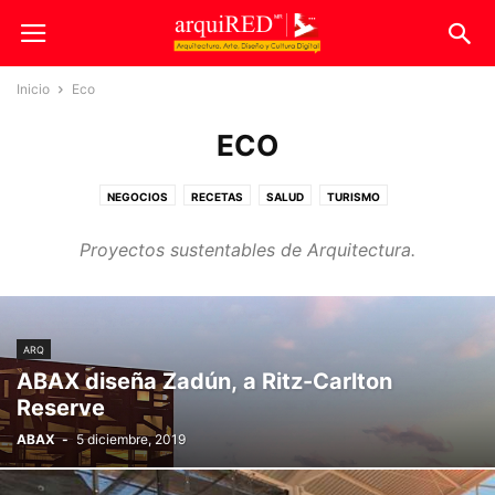
Inicio
Eco
ECO
NEGOCIOS
RECETAS
SALUD
TURISMO
Proyectos sustentables de Arquitectura.
ARQ
ABAX diseña Zadún​, a Ritz-Carlton
Reserve
ABAX
-
5 diciembre, 2019