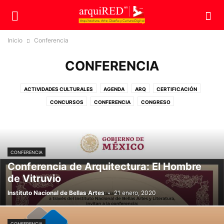
Inicio
Conferencia
CONFERENCIA
ACTIVIDADES CULTURALES
AGENDA
ARQ
CERTIFICACIÓN
CONCURSOS
CONFERENCIA
CONGRESO
CONSTRUCCIONES SUSTENTABLES
CURSOS
DIPLOMADO
DISEÑO SUSTENTABLE
ECO
EDUCACIÓN
EMPRESAS
ESTILO
EXPOSICIÓN
HOMENAJE
INFRAURBANA
MAESTRÍA
NEGOCIOS
CONFERENCIA
NOVEDADES
OPINIÓN
PATRIMONIO
PREMIOS
PUBLICACIONES
Conferencia de Arquitectura: El Hombre
RECONOCIMIENTO
RESTAURACIÓN
SIN CATEGORÍA
TEC
VIDEO
de Vitruvio
Instituto Nacional de Bellas Artes
-
21 enero, 2020
CONFERENCIA