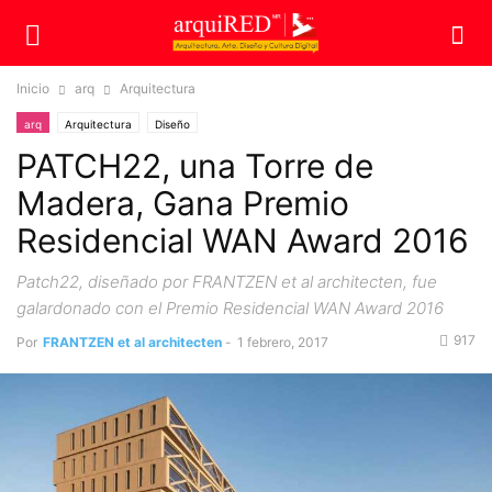
Inicio
arq
Arquitectura
arq
Arquitectura
Diseño
PATCH22, una Torre de
Madera, Gana Premio
Residencial WAN Award 2016
Patch22, diseñado por FRANTZEN et al architecten, fue
galardonado con el Premio Residencial WAN Award 2016
917
Por
FRANTZEN et al architecten
-
1 febrero, 2017