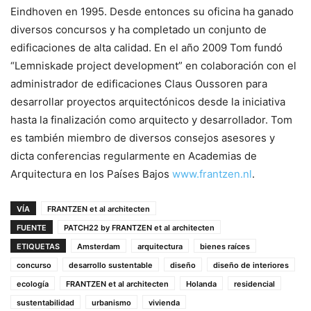
Eindhoven en 1995. Desde entonces su oficina ha ganado
diversos concursos y ha completado un conjunto de
edificaciones de alta calidad. En el año 2009 Tom fundó
“Lemniskade project development” en colaboración con el
administrador de edificaciones Claus Oussoren para
desarrollar proyectos arquitectónicos desde la iniciativa
hasta la finalización como arquitecto y desarrollador. Tom
es también miembro de diversos consejos asesores y
dicta conferencias regularmente en Academias de
Arquitectura en los Países Bajos
www.frantzen.nl
.
VÍA
FRANTZEN et al architecten
FUENTE
PATCH22 by FRANTZEN et al architecten
ETIQUETAS
Amsterdam
arquitectura
bienes raíces
concurso
desarrollo sustentable
diseño
diseño de interiores
ecología
FRANTZEN et al architecten
Holanda
residencial
sustentabilidad
urbanismo
vivienda