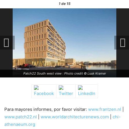
1
de 15
Patch22 South west view : Photo credit © Luuk Kramer
Para mayores informes, por favor visitar:
www.frantzen.nl
|
www.patch22.nl
|
www.worldarchitecturenews.com
|
chi-
athenaeum.org