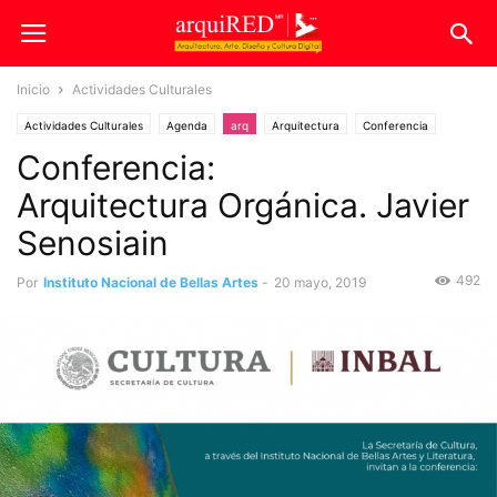
Inicio
Actividades Culturales
Actividades Culturales
Agenda
arq
Arquitectura
Conferencia
Conferencia:
Construcciones Sustentables
Arquitectura Orgánica. Javier
Senosiain
492
Por
Instituto Nacional de Bellas Artes
-
20 mayo, 2019