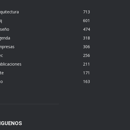
quitectura
713
q
601
iseño
474
genda
318
mpresas
306
ec
256
blicaciones
211
te
171
co
163
IGUENOS