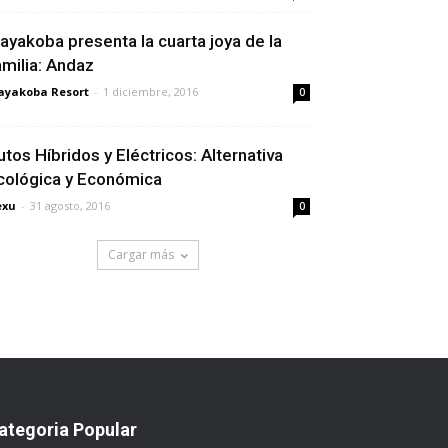
ayakoba presenta la cuarta joya de la
amilia: Andaz
yakoba Resort
-
1 diciembre, 2016
0
utos Híbridos y Eléctricos: Alternativa
cológica y Económica
exu
-
31 agosto, 2016
0
Cargar más
ategoria Popular