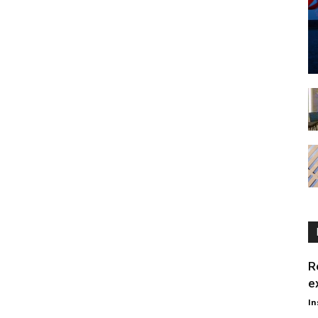
R
e
In