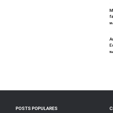
M
f
Ma
A
E
N
POSTS POPULARES
C