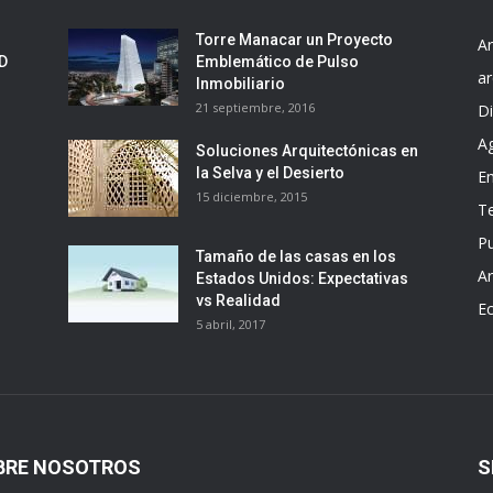
Torre Manacar un Proyecto
Ar
ED
Emblemático de Pulso
ar
Inmobiliario
21 septiembre, 2016
D
A
Soluciones Arquitectónicas en
la Selva y el Desierto
E
15 diciembre, 2015
T
Pu
Tamaño de las casas en los
Ar
Estados Unidos: Expectativas
vs Realidad
E
5 abril, 2017
BRE NOSOTROS
S