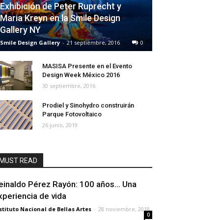
Exhibición de Peter Ruprecht y
Maria Kreyn en la Smile Design
Gallery NY
Smile Design Gallery
-
21 septiembre, 2016
0
MASISA Presente en el Evento
Design Week México 2016
30 septiembre, 2016
Prodiel y Sinohydro construirán
Parque Fotovoltaico
26 junio, 2019
MUST READ
einaldo Pérez Rayón: 100 años… Una
xperiencia de vida
stituto Nacional de Bellas Artes
-
28 noviembre, 2018
0