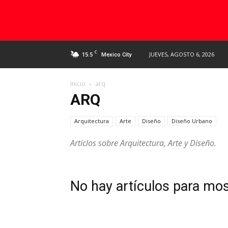
C
15.5
JUEVES, AGOSTO 6, 2026
Mexico City
Inicio
arq
ARQ
Arquitectura
Arte
Diseño
Diseño Urbano
Artíclos sobre Arquitectura, Arte y Diseño.
No hay artículos para mos