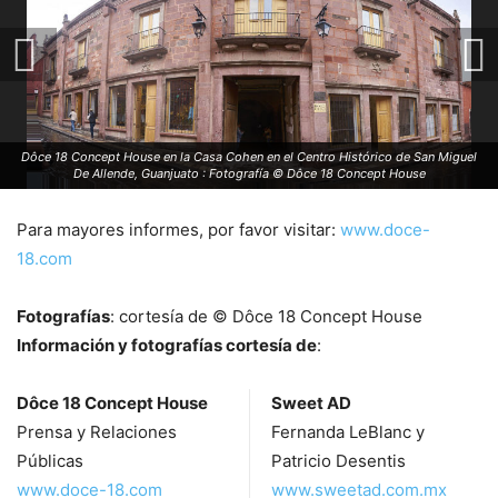
Dôce 18 Concept House en la Casa Cohen en el Centro Histórico de San Miguel
De Allende, Guanjuato : Fotografía © Dôce 18 Concept House
Para mayores informes, por favor visitar:
www.doce-
18.com
Fotografías
: cortesía de © Dôce 18 Concept House
Información y fotografías cortesía de
:
Dôce 18 Concept House
Sweet AD
Prensa y Relaciones
Fernanda LeBlanc y
Públicas
Patricio Desentis
www.doce-18.com
www.sweetad.com.mx