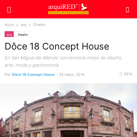
Inicio
arq
Diseño
arq
Diseño
Dôce 18 Concept House
En San Miguel de Allende concentra lo mejor de diseño,
arte, moda y gastronomía
3614
Por
Dôce 18 Concept House
-
24 mayo, 2016