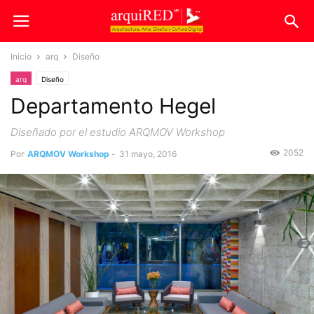
Inicio
arq
Diseño
arq
Diseño
Departamento Hegel
Diseñado por el estudio ARQMOV Workshop
2052
Por
ARQMOV Workshop
-
31 mayo, 2016