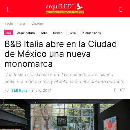
Inicio
arq
Diseño
arq
Arquitectura
Arte
Diseño
Estilo
Publicaciones
B&B Italia abre en la Ciudad
de México una nueva
monomarca
Una fusión sofisticada entre la arquitectura y el diseño
gráfico, la monocromía y el color crean el ambiente perfecto
1180
Por
B&B Italia
-
3 julio, 2017