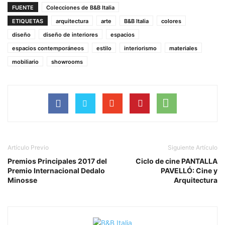
FUENTE
Colecciones de B&B Italia
ETIQUETAS
arquitectura
arte
B&B Italia
colores
diseño
diseño de interiores
espacios
espacios contemporáneos
estilo
interiorismo
materiales
mobiliario
showrooms
Artículo Previo
Siguiente Artículo
Premios Principales 2017 del
Ciclo de cine PANTALLA
Premio Internacional Dedalo
PAVELLÓ: Cine y
Minosse
Arquitectura