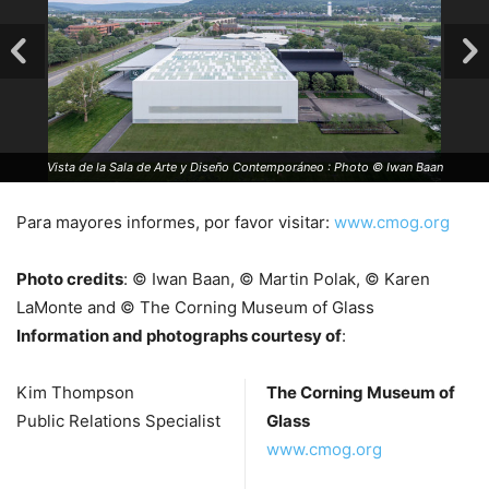
Vista de la Sala de Arte y Diseño Contemporáneo : Photo © Iwan Baan
Para mayores informes, por favor visitar:
www.cmog.org
Photo credits
: © Iwan Baan, © Martin Polak, © Karen
LaMonte and © The Corning Museum of Glass
Information and photographs courtesy of
:
Kim Thompson
The Corning Museum of
Public Relations Specialist
Glass
www.cmog.org