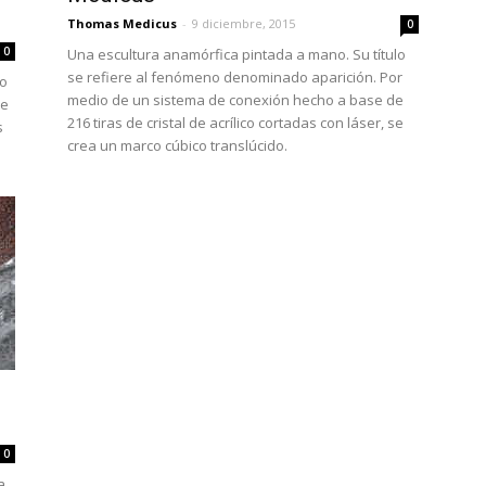
Thomas Medicus
-
9 diciembre, 2015
0
0
Una escultura anamórfica pintada a mano. Su título
se refiere al fenómeno denominado aparición. Por
eo
medio de un sistema de conexión hecho a base de
de
216 tiras de cristal de acrílico cortadas con láser, se
s
crea un marco cúbico translúcido.
0
a