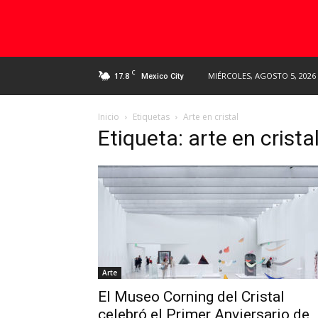
C
17.8
MIÉRCOLES, AGOSTO 5, 2026
Mexico City
Inicio
Etiquetas
Arte en cristal
Etiqueta: arte en crista
Arte
El Museo Corning del Cristal
celebró el Primer Anviersario de