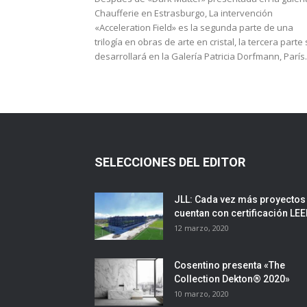
Chaufferie en Estrasburgo, La intervención
«Acceleration Field» es la segunda parte de una
trilogía en obras de arte en cristal, la tercera parte
desarrollará en la Galería Patricia Dorfmann, París.
SELECCIONES DEL EDITOR
JLL: Cada vez más proyectos
cuentan con certificación LE
12 marzo, 2020
Cosentino presenta «The
Collection Dekton® 2020»
10 marzo, 2020