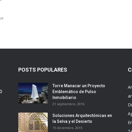
 se
POSTS POPULARES
C
Torre Manacar un Proyecto
Ar
ED
Emblemático de Pulso
ar
Inmobiliario
21 septiembre, 2016
D
A
Soluciones Arquitectónicas en
la Selva y el Desierto
E
15 diciembre, 2015
T