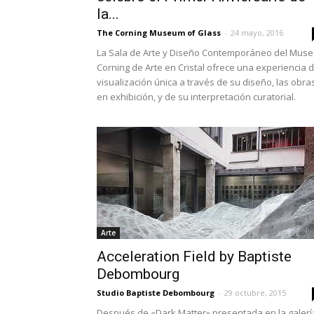
la...
The Corning Museum of Glass
-
24 mayo, 2016
La Sala de Arte y Diseño Contemporáneo del Mus
Corning de Arte en Cristal ofrece una experiencia 
visualización única a través de su diseño, las obra
en exhibición, y de su interpretación curatorial.
Arte
Acceleration Field by Baptiste
Debombourg
Studio Baptiste Debombourg
-
29 octubre, 2015
Después de «Dark Matter» presentada en la galerí