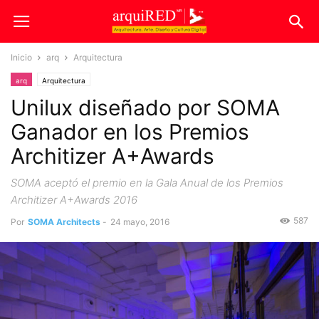
Inicio
arq
Arquitectura
arq
Arquitectura
Unilux diseñado por SOMA
Ganador en los Premios
Architizer A+Awards
SOMA aceptó el premio en la Gala Anual de los Premios
Architizer A+Awards 2016
587
Por
SOMA Architects
-
24 mayo, 2016