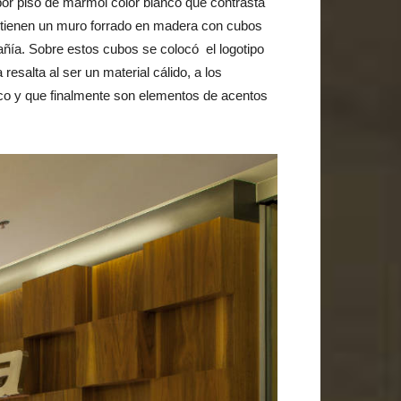
por piso de mármol color blanco que contrasta
se tienen un muro forrado en madera con cubos
ñía. Sobre estos cubos se colocó el logotipo
esalta al ser un material cálido, a los
ico y que finalmente son elementos de acentos