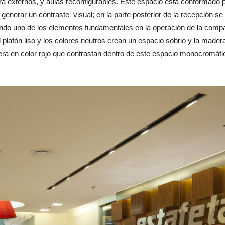
ra externos, y aulas reconfigurables. Este espacio está conformado 
 generar un contraste visual; en la parte posterior de la recepción 
ndo uno de los elementos fundamentales en la operación de la compa
plafón liso y los colores neutros crean un espacio sobrio y la madera r
era en color rojo que contrastan dentro de este espacio monocromát