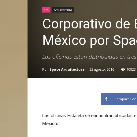
arq
Arquitectura
Corporativo de 
México por Spa
Las oficinas están distribuidas en tre
Por
Space Arquitectura
-
23 agosto, 2016
10823
Compartir en
Las oficinas Estafeta se encuentran ubicadas e
México.