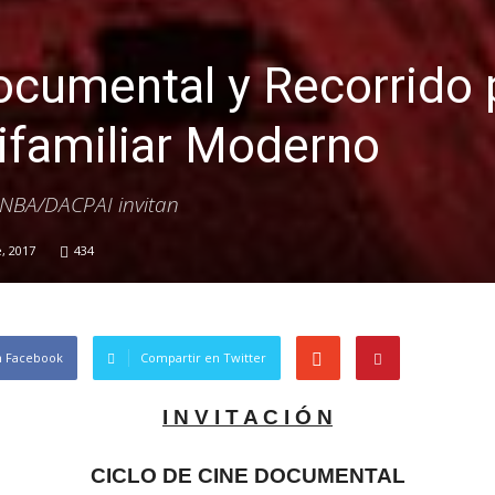
ocumental y Recorrido 
ifamiliar Moderno
INBA/DACPAI invitan
, 2017
434
n Facebook
Compartir en Twitter
I N V I T A C I Ó N
CICLO DE CINE DOCUMENTAL