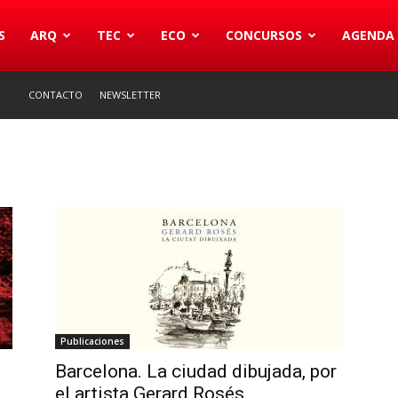
S
ARQ
TEC
ECO
CONCURSOS
AGENDA
CONTACTO
NEWSLETTER
Publicaciones
Barcelona. La ciudad dibujada, por
el artista Gerard Rosés