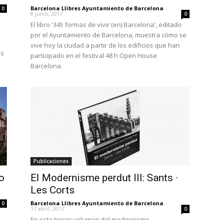
Barcelona Llibres Ayuntamiento de Barcelona
-
0
8 junio, 2017
0
El libro '345 formas de vivir (en) Barcelona', editado
s
por el Ayuntamiento de Barcelona, muestra cómo se
vive hoy la ciudad a partir de los edificios que han
os
participado en el festival 48 h Open House
Barcelona.
Publicaciones
o
El Modernisme perdut III: Sants ·
Les Corts
Barcelona Llibres Ayuntamiento de Barcelona
-
0
17 abril, 2017
0
En este tercer volumen del modernismo