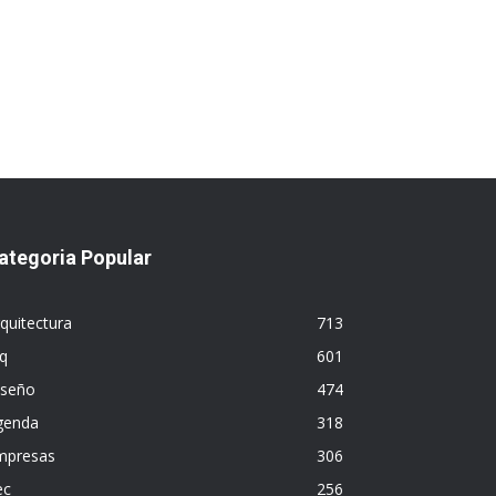
ategoria Popular
quitectura
713
q
601
iseño
474
genda
318
mpresas
306
ec
256