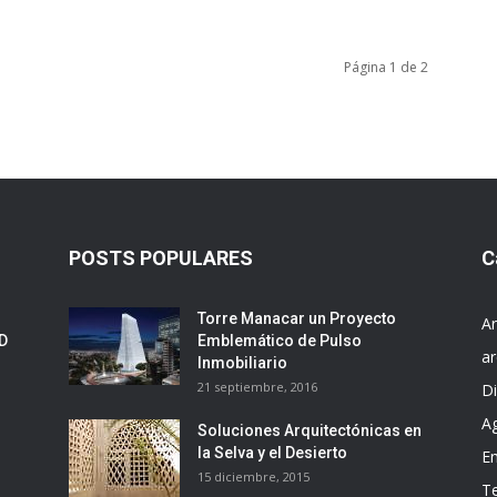
Página 1 de 2
POSTS POPULARES
C
Torre Manacar un Proyecto
Ar
ED
Emblemático de Pulso
ar
Inmobiliario
21 septiembre, 2016
D
A
Soluciones Arquitectónicas en
la Selva y el Desierto
E
15 diciembre, 2015
T