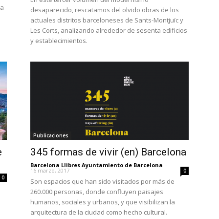
na
desaparecido, rescatamos del olvido obras de los
actuales distritos barceloneses de Sants-Montjuïc y
Les Corts, analizando alrededor de sesenta edificios
y establecimientos.
Publicaciones
e
345 formas de vivir (en) Barcelona
Barcelona Llibres Ayuntamiento de Barcelona
-
16 marzo, 2017
0
0
Son espacios que han sido visitados por más de
260.000 personas, donde confluyen paisajes
humanos, sociales y urbanos, y que visibilizan la
arquitectura de la ciudad como hecho cultural.