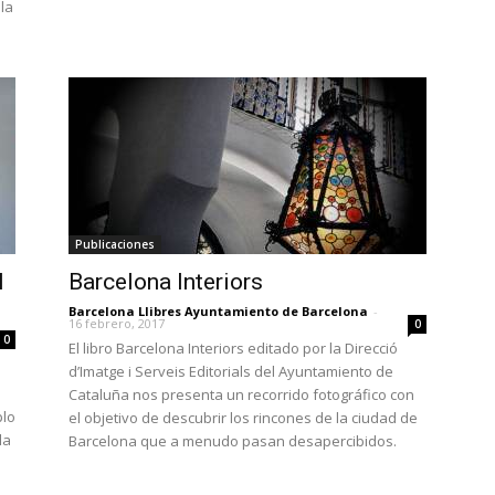
la
Publicaciones
l
Barcelona Interiors
Barcelona Llibres Ayuntamiento de Barcelona
-
16 febrero, 2017
0
0
El libro Barcelona Interiors editado por la Direcció
d’Imatge i Serveis Editorials del Ayuntamiento de
Cataluña nos presenta un recorrido fotográfico con
plo
el objetivo de descubrir los rincones de la ciudad de
la
Barcelona que a menudo pasan desapercibidos.