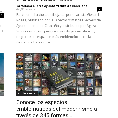
Barcelona Llibres Ayuntamiento de Barcelona
-
29 junio, 2017
0
17
Barcelona. La ciudad dibujada, por el artista Gerard
0
Rosés, publicado por la Direcció d’Imatge i Serveis del
n
Ayuntamiento de Cataluña y distribuído por Àgora
CLO
Solucions Logístiques, recoge dibujos en blanco y
negro de los espacios más emblemáticos de la
Ciudad de Barcelona.
Publicaciones
Conoce los espacios
emblemáticos del modernismo a
través de 345 formas...