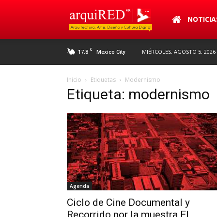
arquiRED
NOTICIA
C
17.8
MIÉRCOLES, AGOSTO 5, 2026
Mexico City
Inicio
Etiquetas
Modernismo
Etiqueta: modernismo
Agenda
Ciclo de Cine Documental y
Recorrido por la muestra El