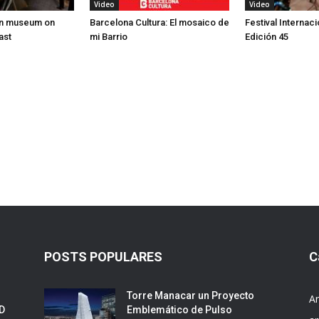
Video
Video
en museum on
Barcelona Cultura: El mosaico de
Festival Internaci
ast
mi Barrio
Edición 45
POSTS POPULARES
C
Torre Manacar un Proyecto
Ar
ED
Emblemático de Pulso