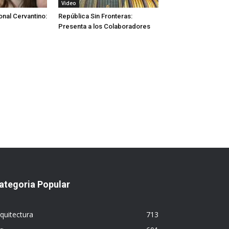
Video
onal Cervantino:
República Sin Fronteras:
Presenta a los Colaboradores
ategoria Popular
quitectura
713