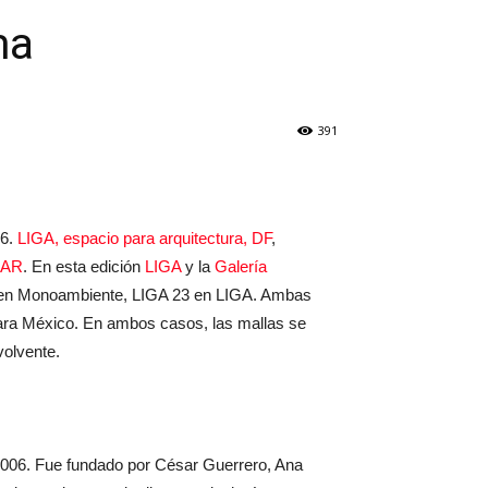
ma
391
16.
LIGA, espacio para arquitectura, DF
,
-AR
. En esta edición
LIGA
y la
Galería
15 en Monoambiente, LIGA 23 en LIGA. Ambas
 para México. En ambos casos, las mallas se
volvente.
 2006. Fue fundado por César Guerrero, Ana