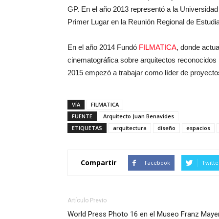
GP. En el año 2013 representó a la Universida
Primer Lugar en la Reunión Regional de Estudia
En el año 2014 Fundó
FILMATICA
, donde actua
cinematográfica sobre arquitectos reconocidos p
2015 empezó a trabajar como líder de proyect
VÍA
FILMATICA
FUENTE
Arquitecto Juan Benavides
ETIQUETAS
arquitectura
diseño
espacios
Compartir
Facebook
Twitte
Artículo Previo
World Press Photo 16 en el Museo Franz Maye