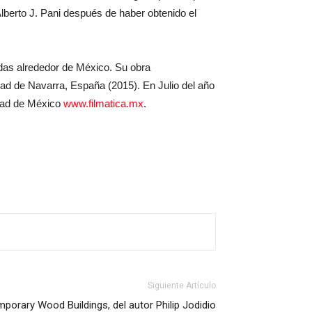
berto J. Pani después de haber obtenido el
ndas alrededor de México. Su obra
dad de Navarra, España (2015). En Julio del año
udad de México
www.filmatica.mx
.
Siguiente Artículo
porary Wood Buildings, del autor Philip Jodidio