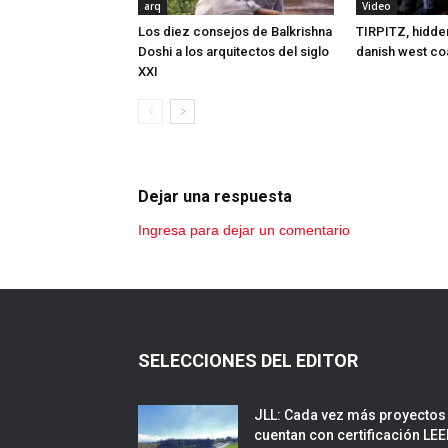
arq
Video
Los diez consejos de Balkrishna
TIRPITZ, hidd
Doshi a los arquitectos del siglo
danish west co
XXI
Dejar una respuesta
Ingresa para dejar un comentario
SELECCIONES DEL EDITOR
JLL: Cada vez más proyectos
cuentan con certificación LE