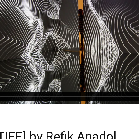
TIEE] by Refik Anadol