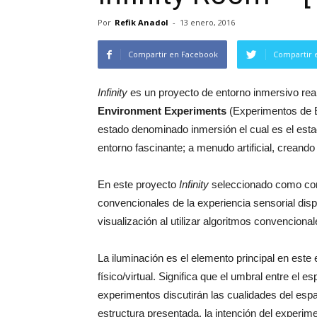
Por
Refik Anadol
-
13 enero, 2016
Compartir en Facebook
Compartir 
Infinity
es un proyecto de entorno inmersivo reali
Environment Experiments
(Experimentos de En
estado denominado inmersión el cual es el estad
entorno fascinante; a menudo artificial, creand
En este proyecto
Infinity
seleccionado como conce
convencionales de la experiencia sensorial disp
visualización al utilizar algoritmos convencional
La iluminación es el elemento principal en este e
físico/virtual. Significa que el umbral entre el
experimentos discutirán las cualidades del espa
estructura presentada, la intención del experim