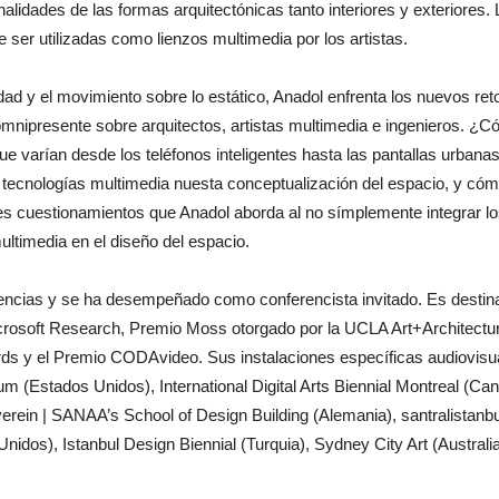
ionalidades de las formas arquitectónicas tanto interiores y exteriores
 ser utilizadas como lienzos multimedia por los artistas.
ridad y el movimiento sobre lo estático, Anadol enfrenta los nuevos re
mnipresente sobre arquitectos, artistas multimedia e ingenieros. ¿
que varían desde los teléfonos inteligentes hasta las pantallas urba
tecnologías multimedia nuesta conceptualización del espacio, y cóm
les cuestionamientos que Anadol aborda al no símplemente integrar lo
multimedia en el diseño del espacio.
dencias y se ha desempeñado como conferencista invitado. Es destin
crosoft Research, Premio Moss otorgado por la UCLA Art+Architecture
Awards y el Premio CODAvideo. Sus instalaciones específicas audiovis
stados Unidos), International Digital Arts Biennial Montreal (Canadá
verein | SANAA’s School of Design Building (Alemania), santralistanb
idos), Istanbul Design Biennial (Turquia), Sydney City Art (Australi