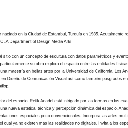
or naciado en la Ciudad de Estambul, Turquía en 1985. Acutalmente re
 UCLA Department of Design Media Arts.
al sitio con un concepto de escultura con datos paramétricos y event
articularmente su obra explora el espacio entre las entidades físicas y
 una maestría en bellas artes por la Universidad de California, Los An
rsity en Diseño de Comunicación Visual así como también posgrados e
tilop.
r del espacio, Refik Anadol está intrigado por las formas en las cual
na nueva estética, técnica y percepción dinámica del espacio. Anado
ntaciones espaciales poco convencionales. Incorpora las artes multim
 el cual ya no existen más las realidades no digitales. Invita a los esp