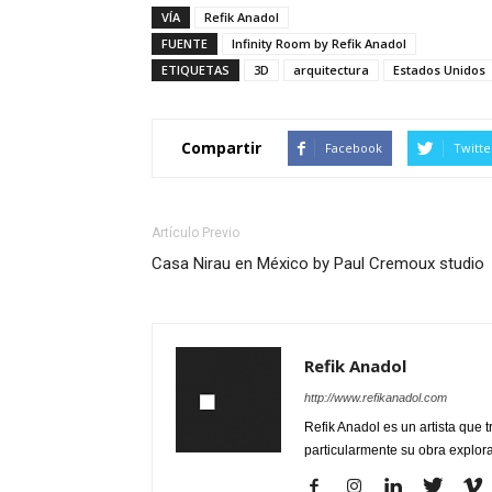
VÍA
Refik Anadol
FUENTE
Infinity Room by Refik Anadol
ETIQUETAS
3D
arquitectura
Estados Unidos
Compartir
Facebook
Twitte
Artículo Previo
Casa Nirau en México by Paul Cremoux studio
Refik Anadol
http://www.refikanadol.com
Refik Anadol es un artista que t
particularmente su obra explora 