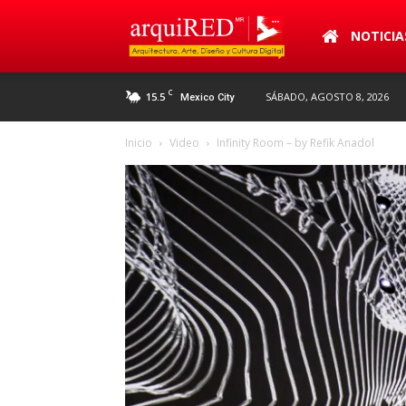
arquiRED
NOTICIA
C
15.5
SÁBADO, AGOSTO 8, 2026
Mexico City
Inicio
Video
Infinity Room – by Refik Anadol