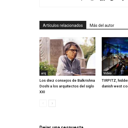
Artículos relacionados
Más del autor
arq
Video
Los diez consejos de Balkrishna
TIRPITZ, hidd
Doshi a los arquitectos del siglo
danish west co
XXI
Dejar una respuesta