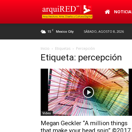
arquiRED
NOTICIA
C
15
SÁBADO, AGOSTO 8, 2026
Mexico City
Inicio
Etiquetas
Percepción
Etiqueta: percepción
Video
Megan Geckler “A million things
that make your head spin” ©2017