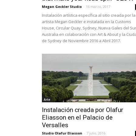
Megan Geckler Studio
-
16 marzo, 2017
Instalación artística específica al sitio creada por la
artista Megan Geckler e instalada en la Customs
House, Circular Quay, Sydney, Nueva Gales del Sur
Australia en colaboración con Art & About y la Ciud
de Sydney de Noviembre 2016 a Abril 2017.
Arte
Instalación creada por Olafur
Eliasson en el Palacio de
Versalles
Studio Olafur Eliasson
-
7 julio, 2016