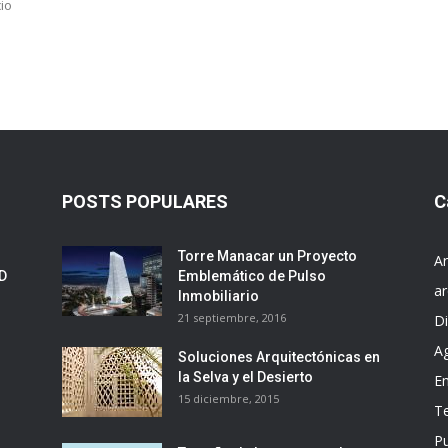
io
POSTS POPULARES
C
Torre Manacar un Proyecto
Ar
ED
Emblemático de Pulso
ar
Inmobiliario
21 septiembre, 2016
D
A
Soluciones Arquitectónicas en
la Selva y el Desierto
E
15 diciembre, 2015
T
Pu