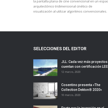
la pantalla plana de cine convencional en un espac
arquitectónico tridimensional cinético de
visualización al utilizar algoritmos convencionales.
SELECCIONES DEL EDITOR
JLL: Cada vez más proyectos
cuentan con certificación LE
12 marzo, 2020
Cosentino presenta «The
Collection Dekton® 2020»
10 marzo, 2020