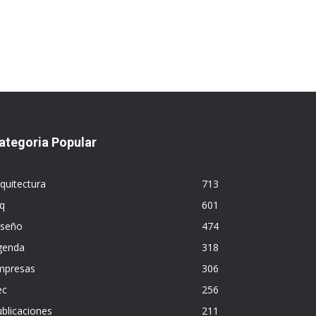
ategoria Popular
quitectura
713
q
601
iseño
474
genda
318
mpresas
306
ec
256
blicaciones
211