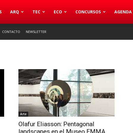
S
ARQ
TEC
ECO
CONCURSOS
AGENDA
CONTACTO
NEWSLETTER
Arte
Olafur Eliasson: Pentagonal
landscapes en el Museo EMMA