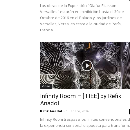
Las obras de la Exposición "Olafur Eliasson
Versailles" estarán en exhibición hasta el 30 de
Octubre de 2016 en el Palacio y los Jardines de
Versalles, Versalles cerca a la ciudad de París,
Francia.
Video
Infinity Room – [TIEE] by Refik
Anadol
Refik Anadol
-
13 enero, 2016
Infinity Room traspasa los límites convencionales 
la experiencia sensorial dispuesta para transform