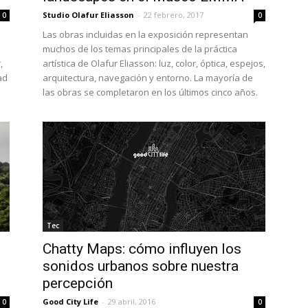
Studio Olafur Eliasson
-
22 febrero, 2017
0
0
Las obras incluidas en la exposición representan
muchos de los temas principales de la práctica
,
artística de Olafur Eliasson: luz, color, óptica, espejos,
ad
arquitectura, navegación y entorno. La mayoría de
las obras se completaron en los últimos cinco años.
Tec
Chatty Maps: cómo influyen los
sonidos urbanos sobre nuestra
percepción
Good City Life
-
29 abril, 2016
0
0