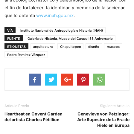
el fin de fortalecer la identidad y memoria de la sociedad
que lo detenta
www.inah.gob.mx
.
VÍA
Instituto Nacional de Antropología e Historia (INAH)
FUENTE
Galería de Historia, Museo del Caracol 55 Aniversario
ETIQUETAS
arquitectura
Chapultepec
diseño
museos
Pedro Ramírez Vázquez
Artículo Previo
Siguiente Artículo
Heartbeat en Covent Garden
Genevieve von Petzinger:
del artista Charles Pétillion
Arte Rupestre de la Era de
Hielo en Europa