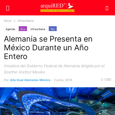
Inicio
Infraurbana
Agenda
Eco
Infraurbana
Tec
Alemania se Presenta en
México Durante un Año
Entero
Iniciativa del Gobierno Federal de Alemania dirigida por el
Goethe-Institut Mexiko
1282
Por
Año Dual Alemania-México
-
2 junio, 2016