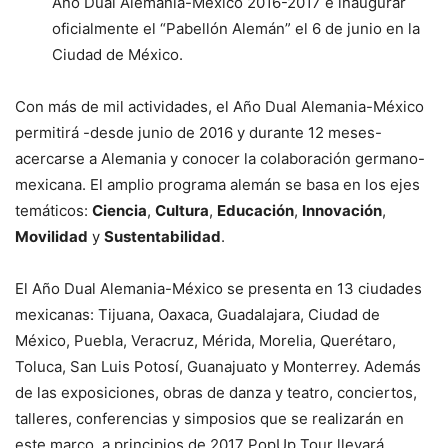
Año Dual Alemania-México 2016-2017 e inaugurar
oficialmente el “Pabellón Alemán” el 6 de junio en la
Ciudad de México.
Con más de mil actividades, el Año Dual Alemania-México
permitirá -desde junio de 2016 y durante 12 meses-
acercarse a Alemania y conocer la colaboración germano-
mexicana. El amplio programa alemán se basa en los ejes
temáticos:
Ciencia
,
Cultura
,
Educación
,
Innovación
,
Movilidad
y
Sustentabilidad
.
El Año Dual Alemania-México se presenta en 13 ciudades
mexicanas: Tijuana, Oaxaca, Guadalajara, Ciudad de
México, Puebla, Veracruz, Mérida, Morelia, Querétaro,
Toluca, San Luis Potosí, Guanajuato y Monterrey. Además
de las exposiciones, obras de danza y teatro, conciertos,
talleres, conferencias y simposios que se realizarán en
este marco, a principios de 2017 PopUp Tour llevará