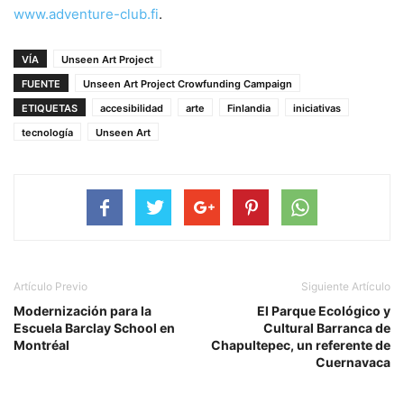
www.adventure-club.fi
.
VÍA
Unseen Art Project
FUENTE
Unseen Art Project Crowfunding Campaign
ETIQUETAS
accesibilidad
arte
Finlandia
iniciativas
tecnología
Unseen Art
Artículo Previo
Siguiente Artículo
Modernización para la
El Parque Ecológico y
Escuela Barclay School en
Cultural Barranca de
Montréal
Chapultepec, un referente de
Cuernavaca