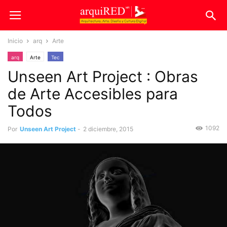
Inicio
arq
Arte
arq
Arte
Tec
Unseen Art Project : Obras
de Arte Accesibles para
Todos
1092
Por
Unseen Art Project
-
2 diciembre, 2015