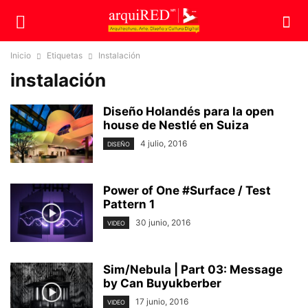
Inicio
Etiquetas
Instalación
instalación
Diseño Holandés para la open
house de Nestlé en Suiza
4 julio, 2016
DISEÑO
Power of One #Surface / Test
Pattern 1
30 junio, 2016
VIDEO
Sim/Nebula | Part 03: Message
by Can Buyukberber
17 junio, 2016
VIDEO